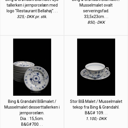
tallerken i jernporcelæn med
Musselmalet ovalt
logo "Restaurant Bellahøj". . .
serveringsfad.
325,- DKK pr. stk.
33,5x23cm. . .
850,- DKK
Bing & Grøndahl Blåmalet /
Stor Blå Malet / Musselmalet
Musselmalet desserttallerken i
tekop fra Bing & Grøndahl.
jernporcelæn.
B&G# 109. . .
Dia. : 15,5cm.
1.100,- DKK
B&G#700. . .