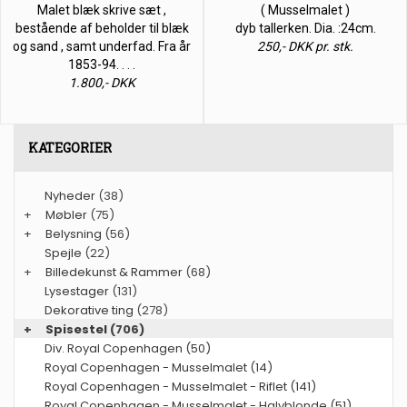
Malet blæk skrive sæt ,
( Musselmalet )
bestående af beholder til blæk
dyb tallerken. Dia. :24cm.
og sand , samt underfad. Fra år
250,- DKK pr. stk.
1853-94. . . .
1.800,- DKK
KATEGORIER
Nyheder
(38)
+
Møbler
(75)
+
Belysning
(56)
Spejle
(22)
+
Billedekunst & Rammer
(68)
Lysestager
(131)
Dekorative ting
(278)
+
Spisestel
(706)
Div. Royal Copenhagen (50)
Royal Copenhagen - Musselmalet (14)
Royal Copenhagen - Musselmalet - Riflet (141)
Royal Copenhagen - Musselmalet - Halvblonde (51)