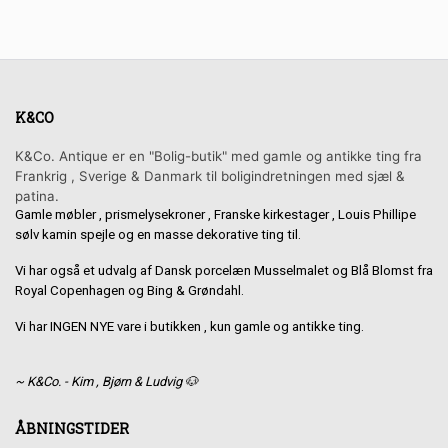
K&CO
K&Co. Antique er en "Bolig-butik" med gamle og antikke ting fra
Frankrig , Sverige & Danmark til boligindretningen med sjæl &
patina.
Gamle møbler , prismelysekroner , Franske kirkestager , Louis Phillipe
sølv kamin spejle og en masse dekorative ting til.
Vi har også et udvalg af Dansk porcelæn Musselmalet og Blå Blomst fra
Royal Copenhagen og Bing & Grøndahl.
Vi har INGEN NYE vare i butikken , kun gamle og antikke ting.
~ K&Co. - Kim , Bjørn & Ludvig 🐶
ÅBNINGSTIDER