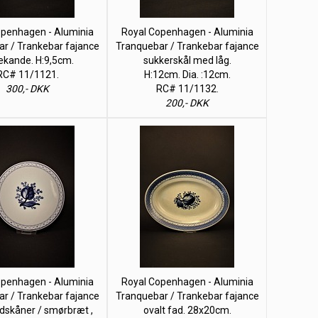
openhagen - Aluminia
Royal Copenhagen - Aluminia
r / Trankebar fajance
Tranquebar / Trankebar fajance
ekande. H:9,5cm.
sukkerskål med låg.
RC# 11/1121.
H:12cm. Dia. :12cm.
300,- DKK
RC# 11/1132.
200,- DKK
openhagen - Aluminia
Royal Copenhagen - Aluminia
r / Trankebar fajance
Tranquebar / Trankebar fajance
dskåner / smørbræt ,
ovalt fad. 28x20cm.