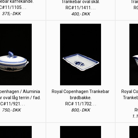
ebar kaffekande.
Trankebar oval skål.
Tra
C#11/1105. . .
RC#11/1411. . .
RC
375,- DKK
400,- DKK
penhagen / Aluminia
Royal Copenhagen Trankebar
Royal C
 oval låg terrin / fad.
brødbakke.
Tranke
C#11/921. . .
RC# 11/1702. . .
750,- DKK
800,- DKK
R
1.1