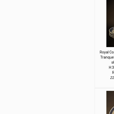
Royal Co
Tranque
s
H:3
R
22