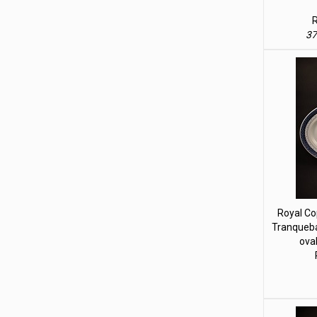
R
37
Royal Co
Tranqueba
ova