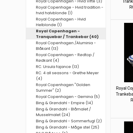
Royal Copenhagen - Hvid Vifte (3)
Trank
Royal Copenhage - Hvid tradition -
R
hvid halvblonde (1)
Royal Copenhagen - Hvid
Helblonde (1)
Royal Copenhagen -
Tranquebar / Trankebar (40)
Royal Copenhagen /Aluminia -
Blåkant (13)
Royal Copenhagen - Rødtop /
Rødkant (4)
RC. Ursula fajance (13)
RC. 4 all seasons - Grethe Meyer
(4)
Royal Copenhagen "Golden
Royal Co
Summer" (2)
Trankebar
Royal Copenhagen - Gemina (5)
R
Bing & Grøndahl - Empire (14)
Bing & Grøndahl - Blåmalet /
Musselmalet (24)
Bing & Grøndahl - Sommerfugl (2)
Bing & Grøndahl - Måge stel (25)