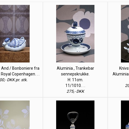
 And / Bonboniere fra
Aluminia , Trankebar
Knivs
 Royal Copenhagen. . .
sennepskrukke.
Aluminia
00,- DKK pr. stk.
H: 11cm.
11/1010. . .
20
275,- DKK