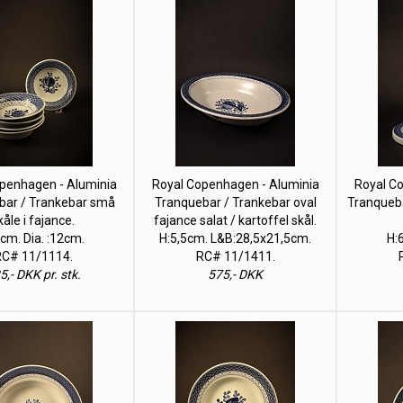
penhagen - Aluminia
Royal Copenhagen - Aluminia
Royal C
bar / Trankebar små
Tranquebar / Trankebar oval
Tranqueba
kåle i fajance.
fajance salat / kartoffel skål.
cm. Dia. :12cm.
H:5,5cm. L&B:28,5x21,5cm.
H:
C# 11/1114.
RC# 11/1411.
5,- DKK pr. stk.
575,- DKK