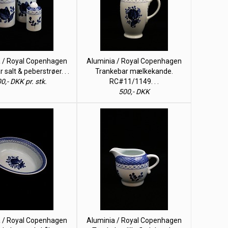
a / Royal Copenhagen
Aluminia / Royal Copenhagen
 salt & peberstrøer. . .
Trankebar mælkekande.
0,- DKK pr. stk.
RC#11/1149. . .
500,- DKK
a / Royal Copenhagen
Aluminia / Royal Copenhagen