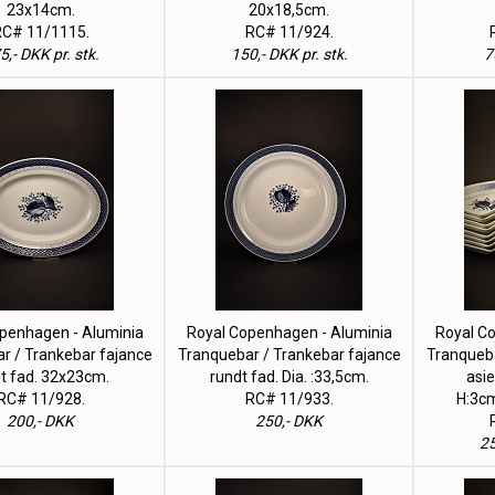
23x14cm.
20x18,5cm.
C# 11/1115.
RC# 11/924.
5,- DKK pr. stk.
150,- DKK pr. stk.
7
penhagen - Aluminia
Royal Copenhagen - Aluminia
Royal C
r / Trankebar fajance
Tranquebar / Trankebar fajance
Tranqueba
lt fad. 32x23cm.
rundt fad. Dia. :33,5cm.
asie
RC# 11/928.
RC# 11/933.
H:3cm
200,- DKK
250,- DKK
25