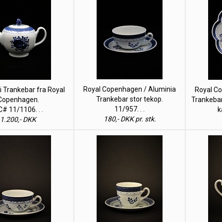
Royal Copenhagen / Aluminia
i Trankebar fra Royal
Royal C
Trankebar stor tekop.
Copenhagen.
Trankebar
11/957. . .
# 11/1106. . .
k
180,- DKK pr. stk.
1.200,- DKK