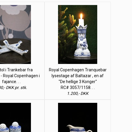
tol i Trankebar fra
Royal Copenhagen Tranquebar
 - Royal Copenhagen i
lysestage af Baltazar , en af
fajance. . .
"De hellige 3 Konger"
0,- DKK pr. stk.
RC# 3057/1158. . .
1.200,- DKK