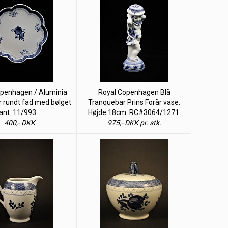
openhagen / Aluminia
Royal Copenhagen Blå
 rundt fad med bølget
Tranquebar Prins Forår vase.
ant. 11/993. . .
Højde:18cm. RC#3064/1271.
400,- DKK
975,- DKK pr. stk.