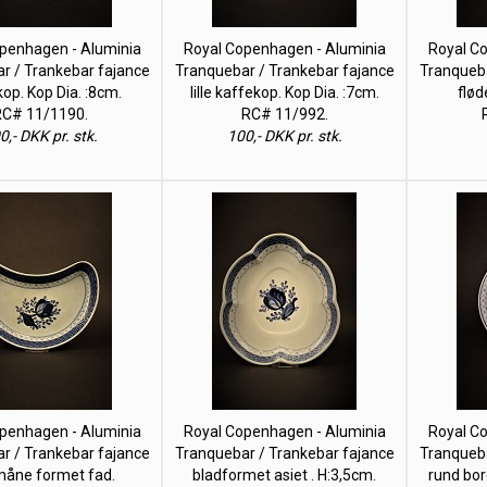
penhagen - Aluminia
Royal Copenhagen - Aluminia
Royal C
r / Trankebar fajance
Tranquebar / Trankebar fajance
Tranqueba
op. Kop Dia. :8cm.
lille kaffekop. Kop Dia. :7cm.
flød
C# 11/1190.
RC# 11/992.
0,- DKK pr. stk.
100,- DKK pr. stk.
penhagen - Aluminia
Royal Copenhagen - Aluminia
Royal C
r / Trankebar fajance
Tranquebar / Trankebar fajance
Tranqueba
måne formet fad.
bladformet asiet . H:3,5cm.
rund bor