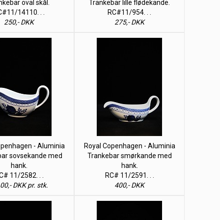
nkebar oval skål.
Trankebar lille flødekande.
#11/14110. . .
RC#11/954. . .
250,- DKK
275,- DKK
openhagen - Aluminia
Royal Copenhagen - Aluminia
bar sovsekande med
Trankebar smørkande med
hank.
hank.
C# 11/2582. . .
RC# 11/2591. . .
00,- DKK pr. stk.
400,- DKK