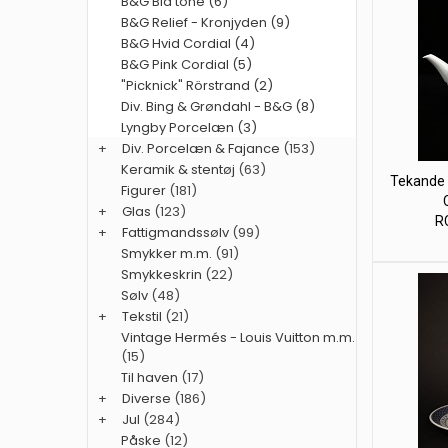
B&G Blå tone (6)
B&G Relief - Kronjyden (9)
B&G Hvid Cordial (4)
B&G Pink Cordial (5)
"Picknick" Rörstrand (2)
Div. Bing & Grøndahl - B&G (8)
Lyngby Porcelæn (3)
+
Div. Porcelæn & Fajance
(153)
Keramik & stentøj
(63)
Tekande 
Figurer
(181)
+
Glas
(123)
RC
+
Fattigmandssølv
(99)
Smykker m.m.
(91)
Smykkeskrin
(22)
Sølv
(48)
+
Tekstil
(21)
Vintage Hermés - Louis Vuitton m.m.
(15)
Til haven
(17)
+
Diverse
(186)
+
Jul
(284)
Påske
(12)