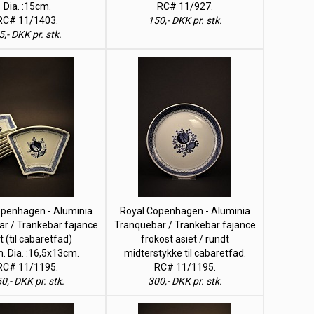
Dia. :15cm.
RC# 11/927.
RC# 11/1403.
150,- DKK pr. stk.
5,- DKK pr. stk.
openhagen - Aluminia
Royal Copenhagen - Aluminia
r / Trankebar fajance
Tranquebar / Trankebar fajance
t (til cabaretfad)
frokost asiet / rundt
. Dia. :16,5x13cm.
midterstykke til cabaretfad.
RC# 11/1195.
RC# 11/1195.
0,- DKK pr. stk.
300,- DKK pr. stk.