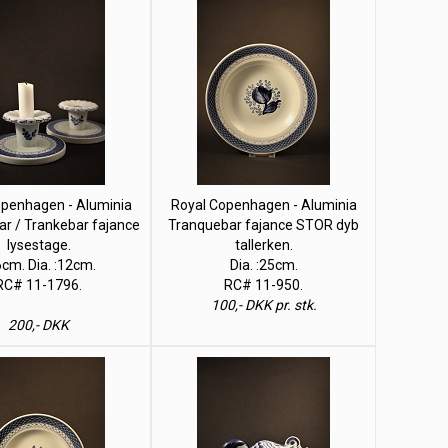
openhagen - Aluminia
Royal Copenhagen - Aluminia
r / Trankebar fajance
Tranquebar fajance STOR dyb
lysestage.
tallerken.
6cm. Dia. :12cm.
Dia. :25cm.
RC# 11-1796.
RC# 11-950.
100,- DKK pr. stk.
200,- DKK