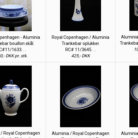
Alumini
penhagen - Aluminia
Royal Copenhagen / Aluminia
Trankebar
bar bouillon skål.
Trankebar oplukker.
10
C#11/1633. . .
RC# 11/3645. . .
0,- DKK pr. stk.
425,- DKK
 / Royal Copenhagen
Aluminia / Royal Copenhagen
Alumini