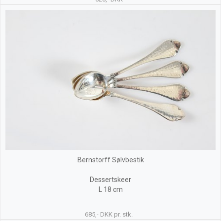
Bernstorff Sølvbestik
Dessertskeer
L 18 cm
685,- DKK pr. stk.