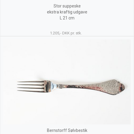
Stor suppeske
ekstra kraftig udgave
L 21 cm
1.205,- DKK pr. stk.
Bernstorff Sølvbestik