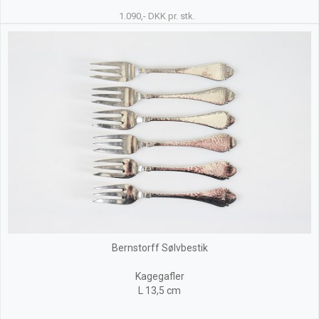
1.090,- DKK pr. stk.
Bernstorff Sølvbestik
Kagegafler
L 13,5 cm