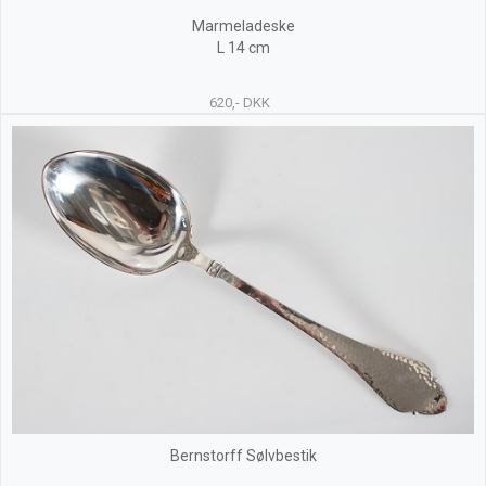
Marmeladeske
L 14 cm
620,- DKK
Bernstorff Sølvbestik