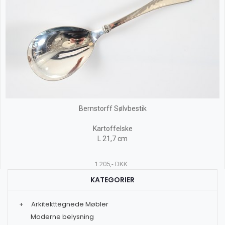
Bernstorff Sølvbestik
Kartoffelske
L 21,7 cm
1.205,- DKK
KATEGORIER
+
Arkitekttegnede Møbler
Moderne belysning