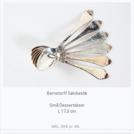
Bernstorff Sølvbestik
Små Dessertskeer
L 17,3 cm
685,- DKK pr. stk.