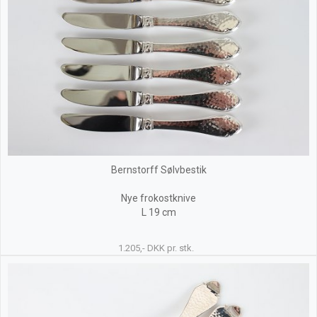
Bernstorff Sølvbestik
Nye frokostknive
L 19 cm
1.205,- DKK pr. stk.