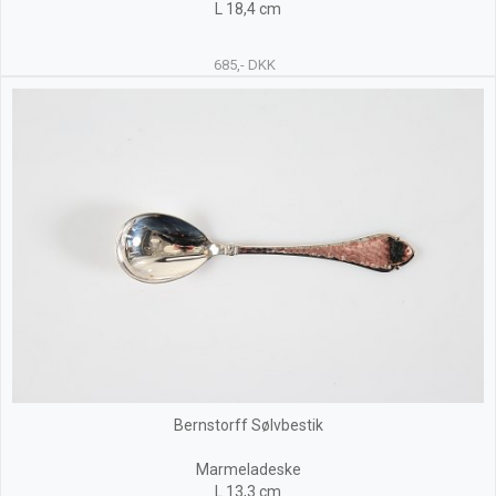
L 18,4 cm
685,- DKK
Bernstorff Sølvbestik
Marmeladeske
L 13,3 cm