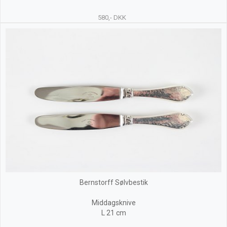
580,- DKK
Bernstorff Sølvbestik
Middagsknive
L 21 cm