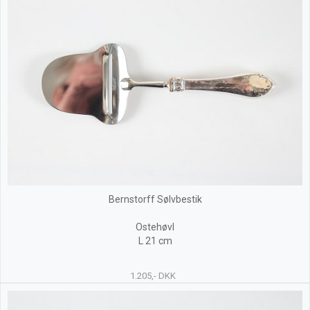
Bernstorff Sølvbestik
Ostehøvl
L 21 cm
1.205,- DKK