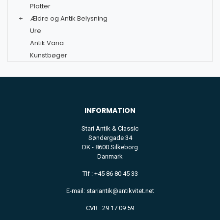
Platter
+
Ældre og Antik Belysning
Ure
Antik Varia
Kunstbøger
INFORMATION
Stari Antik & Classic
Søndergade 34
DK - 8600 Silkeborg
Danmark
Tlf : +45 86 80 45 33
E-mail: stariantik@antikvitet.net
CVR : 29 17 09 59