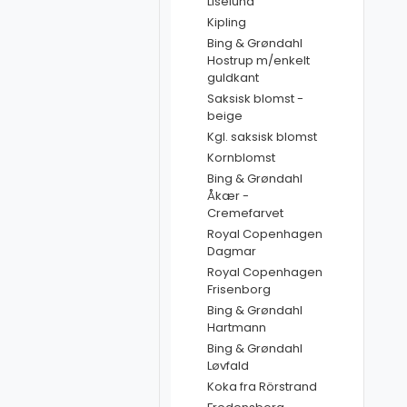
Liselund
Kipling
Bing & Grøndahl
Hostrup m/enkelt
guldkant
Saksisk blomst -
beige
Kgl. saksisk blomst
Kornblomst
Bing & Grøndahl
Åkær -
Cremefarvet
Royal Copenhagen
Dagmar
Royal Copenhagen
Frisenborg
Bing & Grøndahl
Hartmann
Bing & Grøndahl
Løvfald
Koka fra Rörstrand