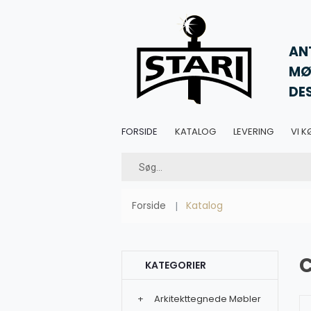
AN
MØ
DE
FORSIDE
KATALOG
LEVERING
VI K
Forside
Katalog
C
KATEGORIER
+
Arkitekttegnede Møbler