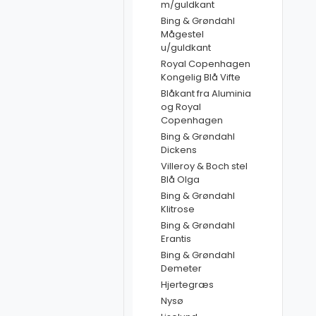
m/guldkant
Bing & Grøndahl
Mågestel
u/guldkant
Royal Copenhagen
Kongelig Blå Vifte
Blåkant fra Aluminia
og Royal
Copenhagen
Bing & Grøndahl
Dickens
Villeroy & Boch stel
Blå Olga
Bing & Grøndahl
Klitrose
Bing & Grøndahl
Erantis
Bing & Grøndahl
Demeter
Hjertegræs
Nysø