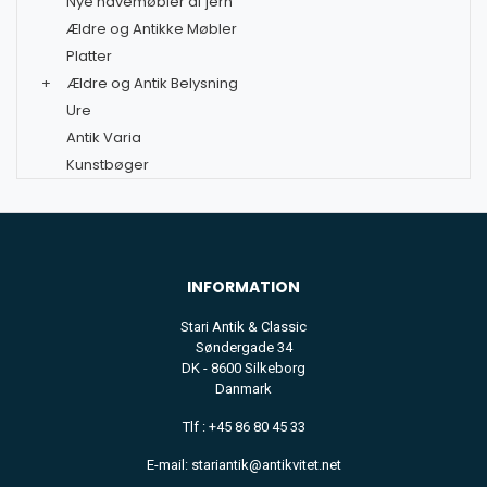
Nye havemøbler af jern
Ældre og Antikke Møbler
Platter
+
Ældre og Antik Belysning
Ure
Antik Varia
Kunstbøger
INFORMATION
Stari Antik & Classic
Søndergade 34
DK - 8600 Silkeborg
Danmark
Tlf : +45 86 80 45 33
E-mail: stariantik@antikvitet.net