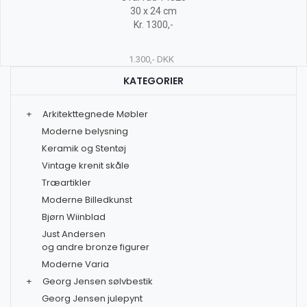
30 x 24 cm
Kr. 1300,-
1.300,- DKK
KATEGORIER
+
Arkitekttegnede Møbler
Moderne belysning
Keramik og Stentøj
Vintage krenit skåle
Træartikler
Moderne Billedkunst
Bjørn Wiinblad
Just Andersen
og andre bronze figurer
Moderne Varia
+
Georg Jensen sølvbestik
Georg Jensen julepynt