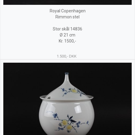
Royal Copenhagen
Rimmon stel
Stor skål 14836
Ø 21 cm
Kr. 1500,-
1.500,- DKK