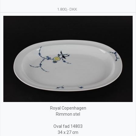
1.800,- DKK
Royal Copenhagen
Rimmon stel
Oval fad 14803
34 x 27 cm