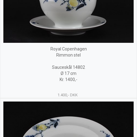
Royal Copenhagen
Rimmon stel
Sauceskål 14802
Ø 17 cm
Kr. 1400,-
1.400,- DKK