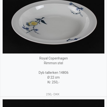
Royal Copenhagen
Rimmon stel
Dyb tallerken 14806
Ø 22 cm
Kr. 250,-
250,- DKK