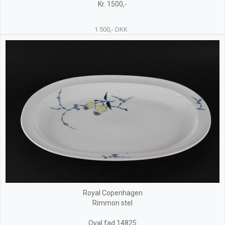
Kr. 1500,-
1.500,- DKK
Royal Copenhagen
Rimmon stel
Oval fad 14825