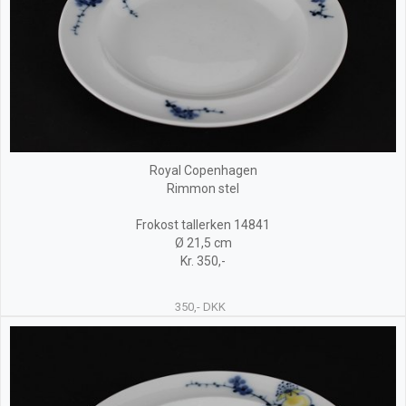
Royal Copenhagen
Rimmon stel
Frokost tallerken 14841
Ø 21,5 cm
Kr. 350,-
350,- DKK