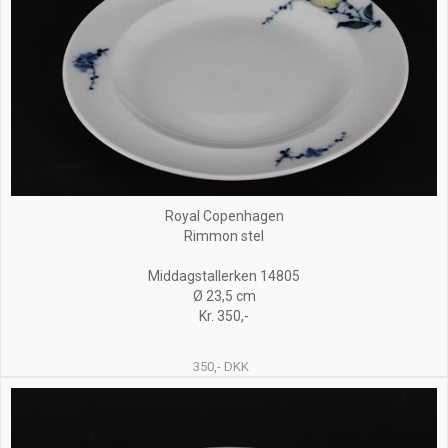
Royal Copenhagen
Rimmon stel
Middagstallerken 14805
Ø 23,5 cm
Kr. 350,-
350,- DKK