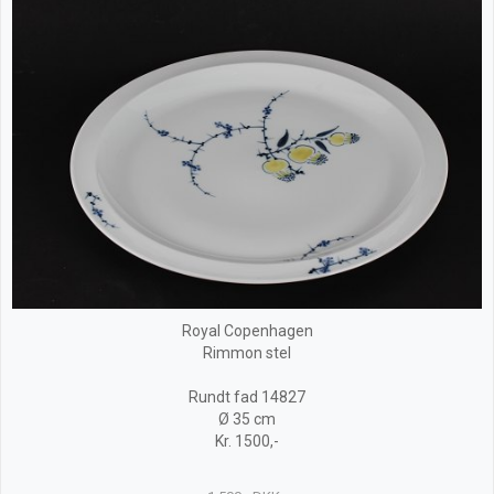
Royal Copenhagen
Rimmon stel
Rundt fad 14827
Ø 35 cm
Kr. 1500,-