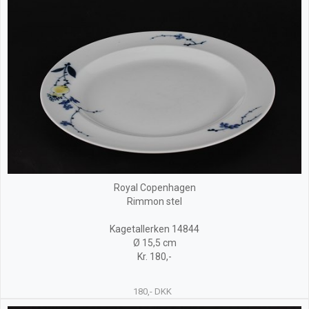
Royal Copenhagen
Rimmon stel
Kagetallerken 14844
Ø 15,5 cm
Kr. 180,-
180,- DKK