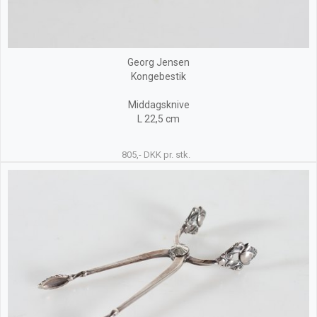
Georg Jensen
Kongebestik
Middagsknive
L 22,5 cm
805,- DKK pr. stk.