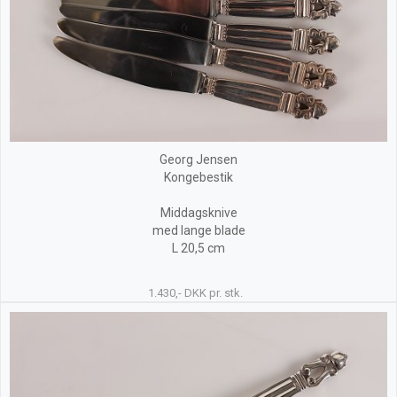
Georg Jensen
Kongebestik
Middagsknive
med lange blade
L 20,5 cm
1.430,- DKK pr. stk.