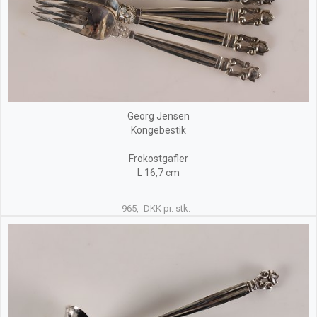
Georg Jensen
Kongebestik
Frokostgafler
L 16,7 cm
965,- DKK pr. stk.