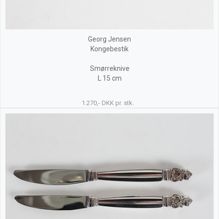
Georg Jensen
Kongebestik
Smørreknive
L 15 cm
1.270,- DKK pr. stk.