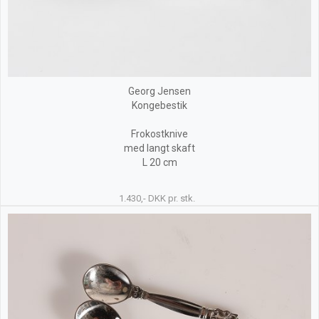
Georg Jensen
Kongebestik
Frokostknive
med langt skaft
L 20 cm
1.430,- DKK pr. stk.