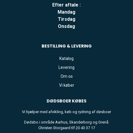
Efter aftale :
Mandag
Tirsdag
Onsdag
BESTILLING & LEVERING
Katalog
Levering
Om os
Vi køber
DØDSBOER
KØBES
Vi hjælper med afvikling, køb og rydning af døsboer
Dødsbo i område Aarhus, Skanderborg og Grenå:
Christen Storgaard tlf 20 43 37 17