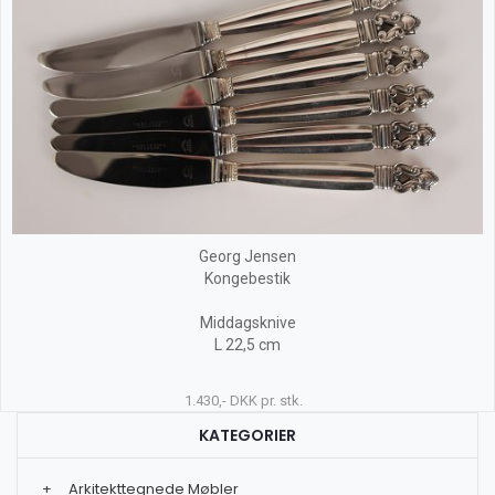
Georg Jensen
Kongebestik
Middagsknive
L 22,5 cm
1.430,- DKK pr. stk.
KATEGORIER
+
Arkitekttegnede Møbler