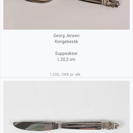
Georg Jensen
Kongebestik
Suppeskeer
L 20,2 cm
1.205,- DKK pr. stk.