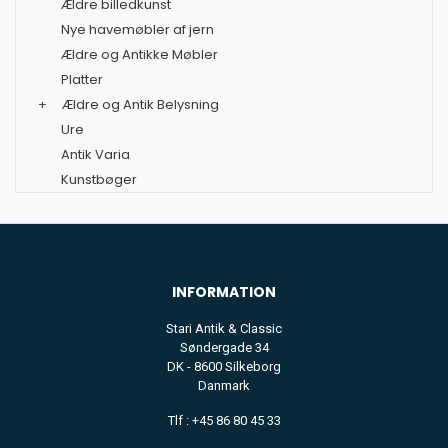
Ældre billedkunst
Nye havemøbler af jern
Ældre og Antikke Møbler
Platter
+
Ældre og Antik Belysning
Ure
Antik Varia
Kunstbøger
INFORMATION
Stari Antik & Classic
Søndergade 34
DK - 8600 Silkeborg
Danmark
Tlf : +45 86 80 45 33