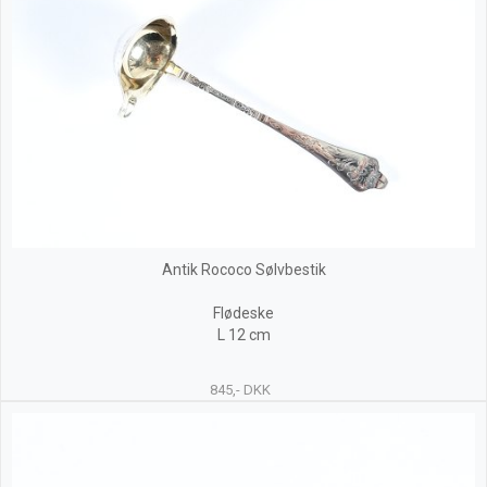
Antik Rococo Sølvbestik
Flødeske
L 12 cm
845,- DKK