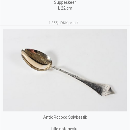
Suppeskeer
L 22 cm
1.255,- DKK pr. stk.
Antik Rococo Sølvbestik
Lille potageske