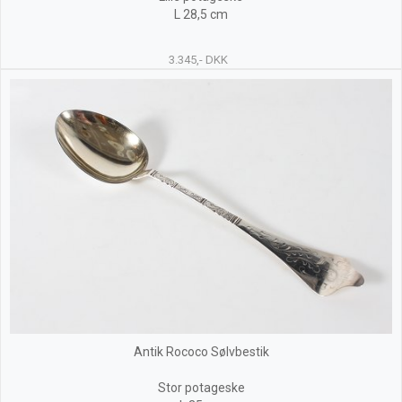
L 28,5 cm
3.345,- DKK
Antik Rococo Sølvbestik
Stor potageske