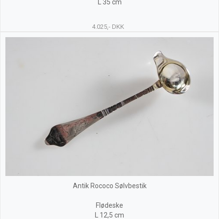
L 35 cm
4.025,- DKK
Antik Rococo Sølvbestik
Flødeske
L 12,5 cm