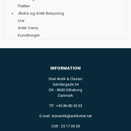
Platter
+
Ældre og Antik Belysning
Ure
Antik Varia
Kunstbøger
INFORMATION
Stari Antik & Classic
Søndergade 34
DK - 8600 Silkeborg
Danmark
Tlf : +45 86 80 45 33
E-mail: stariantik@antikvitet.net
CVR : 29 17 09 59