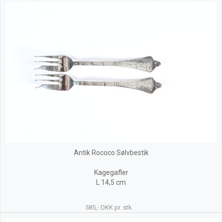
Antik Rococo Sølvbestik
Kagegafler
L 14,5 cm
585,- DKK pr. stk.