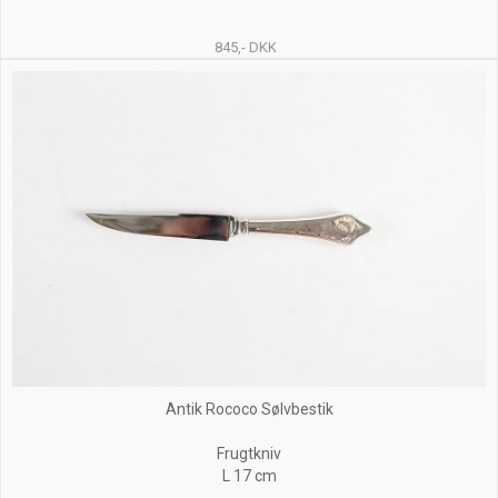
845,- DKK
Antik Rococo Sølvbestik
Frugtkniv
L 17 cm