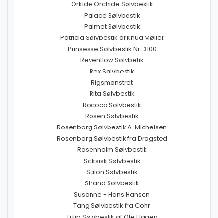
Orkide Orchide Sølvbestik
Palace Sølvbestik
Palmet Sølvbestik
Patricia Sølvbestik af Knud Møller
Prinsesse Sølvbestik Nr. 3100
Reventlow Sølvbetik
Rex Sølvbestik
Rigsmønstret
Rita Sølvbestik
Rococo Sølvbestik
Rosen Sølvbestik
Rosenborg Sølvbestik A. Michelsen
Rosenborg Sølvbestik fra Dragsted
Rosenholm Sølvbestik
Saksisk Sølvbestik
Salon Sølvbestik
Strand Sølvbestik
Susanne - Hans Hansen
Tang Sølvbestik fra Cohr
Tulip Sølvbestik af Ole Hagen