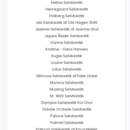
Hellas Sølvbestik
Herregaard Sølvbestik
Holberg Sølvbestik
Ida Sølvbestik af Ole Hagen 1946
Jeanne Sølvbestik af Jeanne Grut
Jeppe Åkjær Sølvbestik
Karina Sølvbestik
Kristine - Hans Hansen
Kugle Sølvbestik
Louise Sølvbestik
Lotus Sølvbestik
Mimosa Sølvbestik af Falle Uldall
Monica Sølvbestik
Musling Sølvbestik
Nr. 1600 Sølvbestik
Olympia Sølvbestik fra Chor
Orkide Orchide Sølvbestik
Palace Sølvbestik
Palmet Sølvbestik
Patricia Sølvbestik af Knud Møller