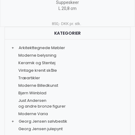
Suppeskeer
L 20,8 cm
850,- DKK pr. stk.
KATEGORIER
+
Arkitekttegnede Møbler
Moderne belysning
Keramik og Stentøj
Vintage krenit skåle
Træartikler
Moderne Billedkunst
Bjørn Wiinblad
Just Andersen
og andre bronze figurer
Moderne Varia
+
Georg Jensen sølvbestik
Georg Jensen julepynt