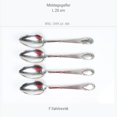
Middagsgafler
L 20 cm
850,- DKK pr. stk.
F Sølvbestik