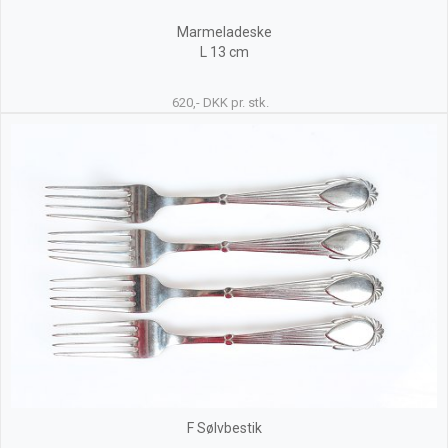
Marmeladeske
L 13 cm
620,- DKK pr. stk.
F Sølvbestik