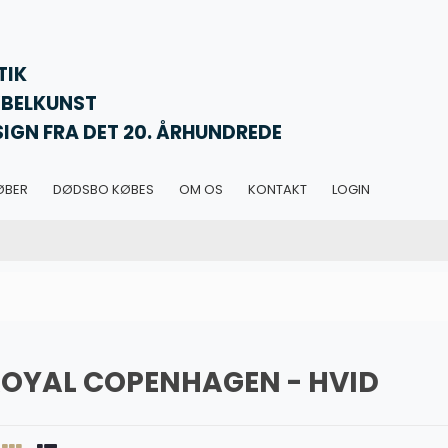
TIK
BELKUNST
SIGN FRA DET 20. ÅRHUNDREDE
ØBER
DØDSBO KØBES
OM OS
KONTAKT
LOGIN
ROYAL COPENHAGEN - HVID