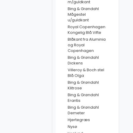
m/guldkant
Bing & Grøndahl
Mågestel
u/guldkant
Royal Copenhagen
Kongelig Blå Vifte
Blåkant fra Aluminia
og Royal
Copenhagen
Bing & Grøndahl
Dickens
Villeroy & Boch stel
Blå Olga
Bing & Grøndahl
Klitrose
Bing & Grøndahl
Erantis
Bing & Grøndahl
Demeter
Hjertegræs
Nysø