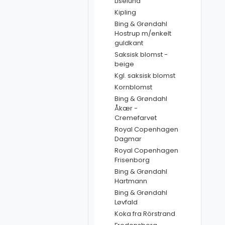
Liselund
Kipling
Bing & Grøndahl
Hostrup m/enkelt
guldkant
Saksisk blomst -
beige
Kgl. saksisk blomst
Kornblomst
Bing & Grøndahl
Åkær -
Cremefarvet
Royal Copenhagen
Dagmar
Royal Copenhagen
Frisenborg
Bing & Grøndahl
Hartmann
Bing & Grøndahl
Løvfald
Koka fra Rörstrand