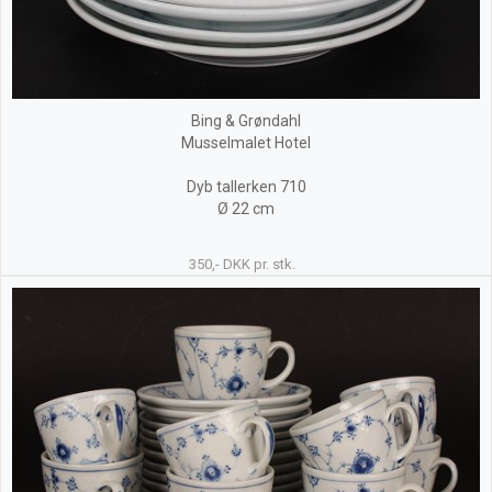
Bing & Grøndahl
Musselmalet Hotel
Dyb tallerken 710
Ø 22 cm
350,- DKK pr. stk.