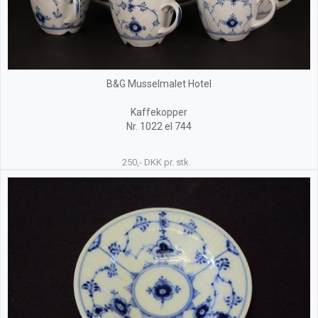
B&G Musselmalet Hotel
Kaffekopper
Nr. 1022 el 744
250,- DKK pr. stk.