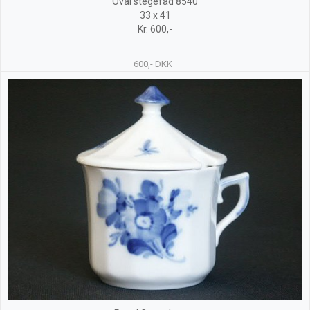
Oval stegefad 8540
33 x 41
Kr. 600,-
600,- DKK