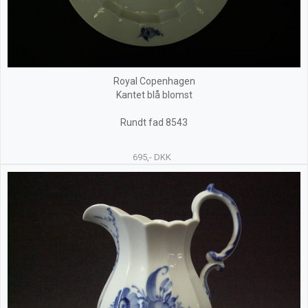
Royal Copenhagen
Kantet blå blomst
Rundt fad 8543
695,- DKK