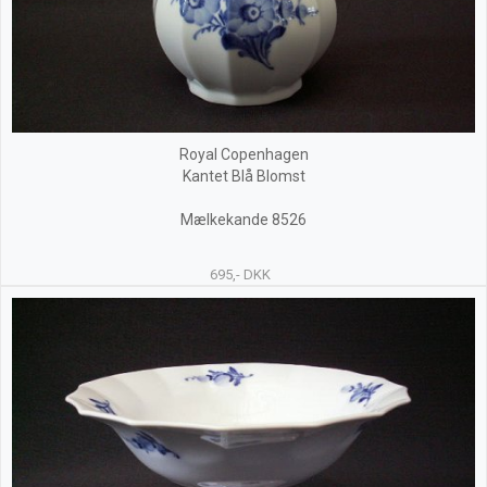
Royal Copenhagen
Kantet Blå Blomst
Mælkekande 8526
695,- DKK