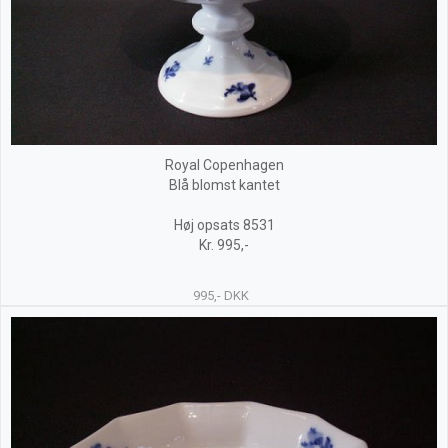
Royal Copenhagen
Blå blomst kantet
Høj opsats 8531
Kr. 995,-
995,- DKK