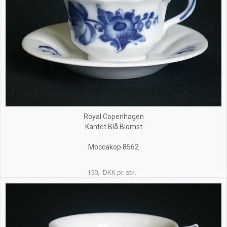
Royal Copenhagen
Kantet Blå Blomst
Moccakop 8562
150,- DKK pr. stk.