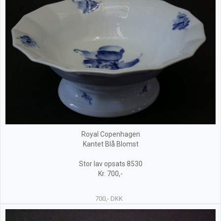
Royal Copenhagen
Kantet Blå Blomst
Stor lav opsats 8530
Kr. 700,-
700,- DKK