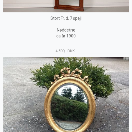
Stort Fr. d. 7 spejl
Nøddetræ
ca år 1900
4.500,- DKK