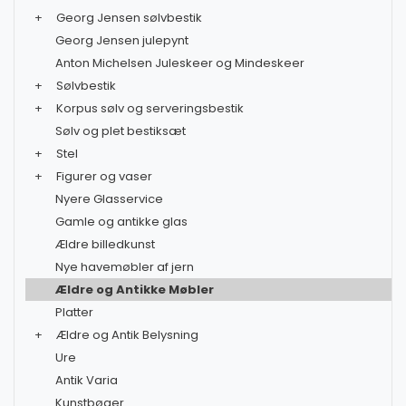
+
Georg Jensen sølvbestik
Georg Jensen julepynt
Anton Michelsen Juleskeer og Mindeskeer
+
Sølvbestik
+
Korpus sølv og serveringsbestik
Sølv og plet bestiksæt
+
Stel
+
Figurer og vaser
Nyere Glasservice
Gamle og antikke glas
Ældre billedkunst
Nye havemøbler af jern
Ældre og Antikke Møbler
Platter
+
Ældre og Antik Belysning
Ure
Antik Varia
Kunstbøger