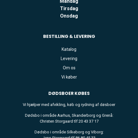
Mandag
Tirsdag
Onsdag
BESTILLING & LEVERING
Katalog
Levering
Om os
Vi køber
DØDSBOER
KØBES
Vi hjælper med afvikling, køb og rydning af døsboer
Dødsbo i område Aarhus, Skanderborg og Grenå:
Christen Storgaard tlf 20 43 37 17
Dødsbo i område Silkeborg og Viborg:
Jens Storgaard tlf 86 80 45 33