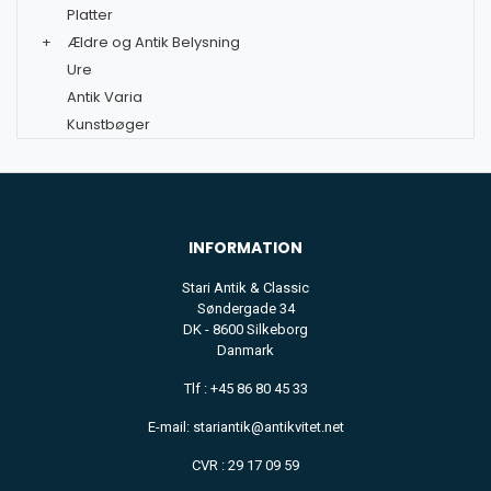
Platter
+
Ældre og Antik Belysning
Ure
Antik Varia
Kunstbøger
INFORMATION
Stari Antik & Classic
Søndergade 34
DK - 8600 Silkeborg
Danmark
Tlf : +45 86 80 45 33
E-mail: stariantik@antikvitet.net
CVR : 29 17 09 59