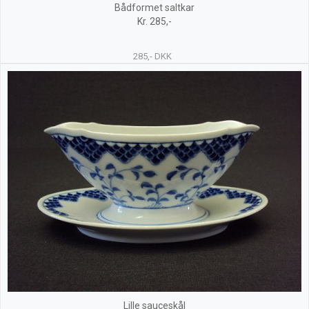
Bådformet saltkar
Kr. 285,-
285,- DKK
Lille sauceskål