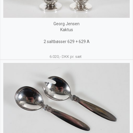
Georg Jensen
Kaktus
2 saltbøsser 629 + 629 A
6.020,- DKK pr. sæt