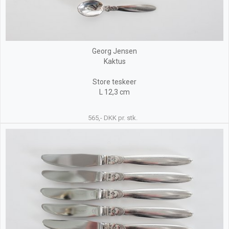
Georg Jensen
Kaktus
Store teskeer
L 12,3 cm
565,- DKK pr. stk.