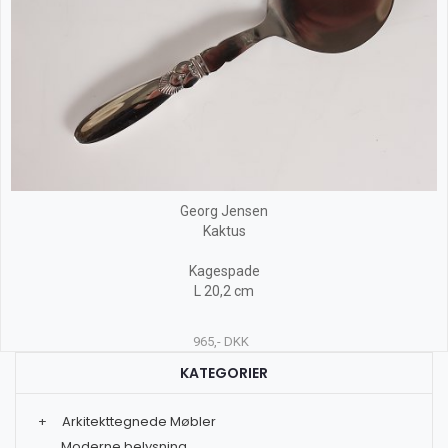
Georg Jensen
Kaktus
Kagespade
L 20,2 cm
965,- DKK
KATEGORIER
+
Arkitekttegnede Møbler
Moderne belysning