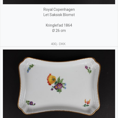
Royal Copenhagen
Let Saksisk Blomst
Kringlefad 1864
Ø 26 cm
400,- DKK