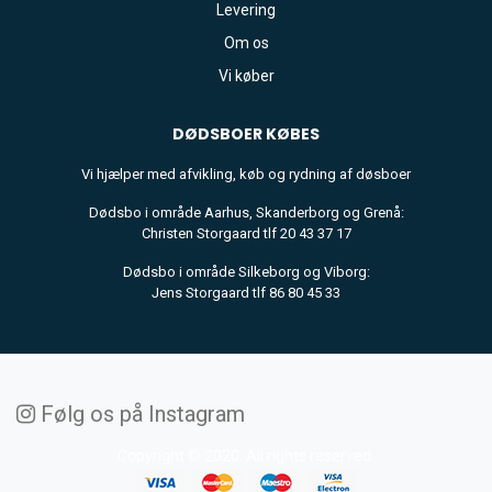
Levering
Om os
Vi køber
DØDSBOER
KØBES
Vi hjælper med afvikling, køb og rydning af døsboer
Dødsbo i område Aarhus, Skanderborg og Grenå:
Christen Storgaard tlf 20 43 37 17
Dødsbo i område Silkeborg og Viborg:
Jens Storgaard tlf 86 80 45 33
Følg os på Instagram
Copyright © 2020. All rights reserved.