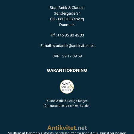
Stari Antik & Classic
Søndergade 34
DK - 8600 Silkeborg
Danmark
Tlf : +45 86 80 45 33
E-mail: stariantik@antikvitet.net
CVR : 29 17 09 59
GARANTIORDNING
Kunst, Antik & Design Ringen
Din garanti for en sikker handel
Medlem af Danmarks største handelsplatform med Antik, Kunst og Design