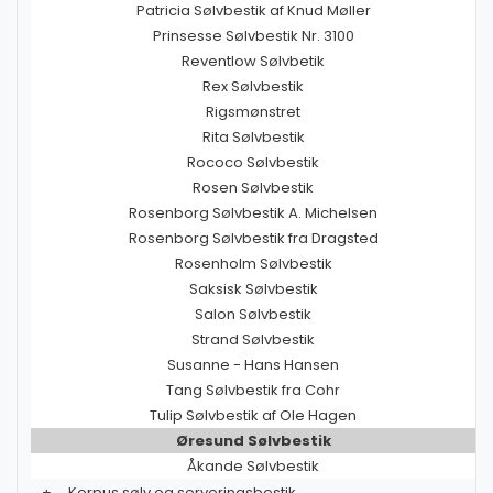
Patricia Sølvbestik af Knud Møller
Prinsesse Sølvbestik Nr. 3100
Reventlow Sølvbetik
Rex Sølvbestik
Rigsmønstret
Rita Sølvbestik
Rococo Sølvbestik
Rosen Sølvbestik
Rosenborg Sølvbestik A. Michelsen
Rosenborg Sølvbestik fra Dragsted
Rosenholm Sølvbestik
Saksisk Sølvbestik
Salon Sølvbestik
Strand Sølvbestik
Susanne - Hans Hansen
Tang Sølvbestik fra Cohr
Tulip Sølvbestik af Ole Hagen
Øresund Sølvbestik
Åkande Sølvbestik
+
Korpus sølv og serveringsbestik