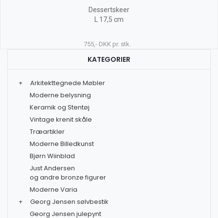
Dessertskeer
L 17,5 cm
755,- DKK pr. stk.
KATEGORIER
+
Arkitekttegnede Møbler
Moderne belysning
Keramik og Stentøj
Vintage krenit skåle
Træartikler
Moderne Billedkunst
Bjørn Wiinblad
Just Andersen
og andre bronze figurer
Moderne Varia
+
Georg Jensen sølvbestik
Georg Jensen julepynt