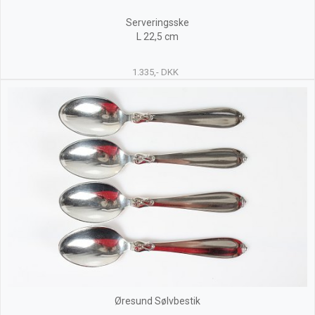
Serveringsske
L 22,5 cm
1.335,- DKK
Øresund Sølvbestik