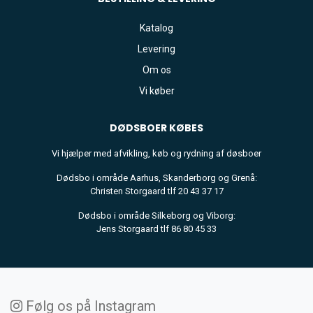
Katalog
Levering
Om os
Vi køber
DØDSBOER
KØBES
Vi hjælper med afvikling, køb og rydning af døsboer
Dødsbo i område Aarhus, Skanderborg og Grenå:
Christen Storgaard tlf 20 43 37 17
Dødsbo i område Silkeborg og Viborg:
Jens Storgaard tlf 86 80 45 33
Følg os på Instagram