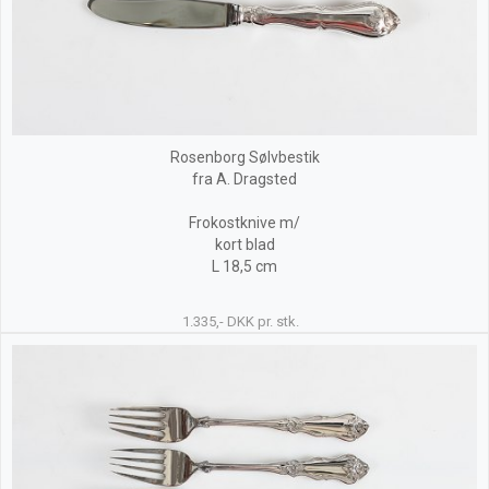
Rosenborg Sølvbestik
fra A. Dragsted
Frokostknive m/
kort blad
L 18,5 cm
1.335,- DKK pr. stk.