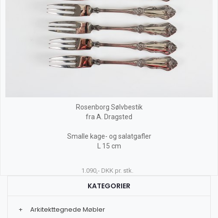
Rosenborg Sølvbestik
fra A. Dragsted
Smalle kage- og salatgafler
L 15 cm
1.090,- DKK pr. stk.
KATEGORIER
+
Arkitekttegnede Møbler