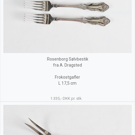
Rosenborg Sølvbestik
fra A. Dragsted
Frokostgafler
L 17,5 cm
1.335,- DKK pr. stk.