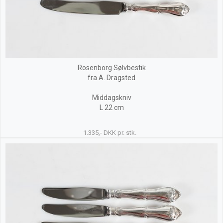
Rosenborg Sølvbestik
fra A. Dragsted
Middagskniv
L 22 cm
1.335,- DKK pr. stk.