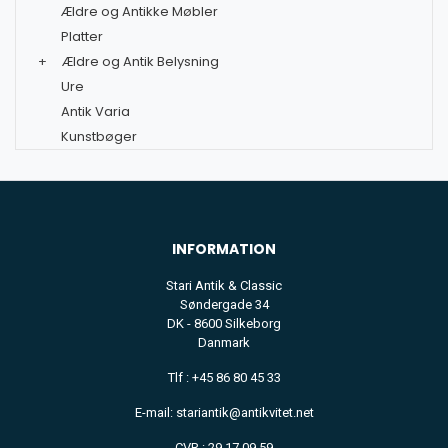
Ældre og Antikke Møbler
Platter
+
Ældre og Antik Belysning
Ure
Antik Varia
Kunstbøger
INFORMATION
Stari Antik & Classic
Søndergade 34
DK - 8600 Silkeborg
Danmark
Tlf : +45 86 80 45 33
E-mail: stariantik@antikvitet.net
CVR : 29 17 09 59