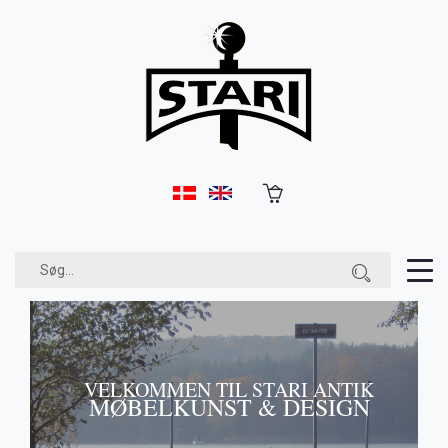
ik
S
VELKOMMEN TIL STARI ANTIK
MØBELKUNST & DESIGN
M
K