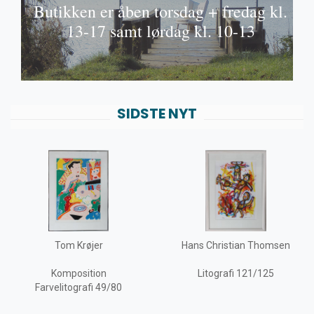
Butikken er åben torsdag + fredag kl.
Fra
13-17 samt lørdag kl. 10-13
A/S
Vi besvarer mails og telefon samt sender varer alle
hverdage
SIDSTE NYT
SE MERE
amt
Tom Krøjer
Hans Christian Thomsen
Komposition
Litografi 121/125
Farvelitografi 49/80