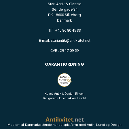
Stari Antik & Classic
Søndergade 34
DK - 8600 Silkeborg
Danmark
Tlf : +45 86 80 45 33
FINE ART
E-mail: stariantik@antikvitet.net
CERAMIC
CVR : 29 17 09 59
GARANTIORDNING
Kunst, Antik & Design Ringen
Din garanti for en sikker handel
Medlem af Danmarks største handelsplatform med Antik, Kunst og Design