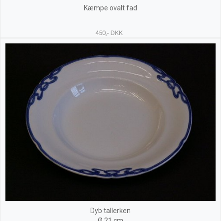
Kæmpe ovalt fad
450,- DKK
Dyb tallerken
Ø 21 cm