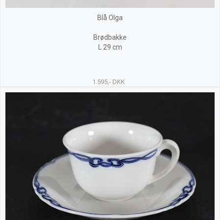
Blå Olga
Brødbakke
L 29 cm
1.595,- DKK