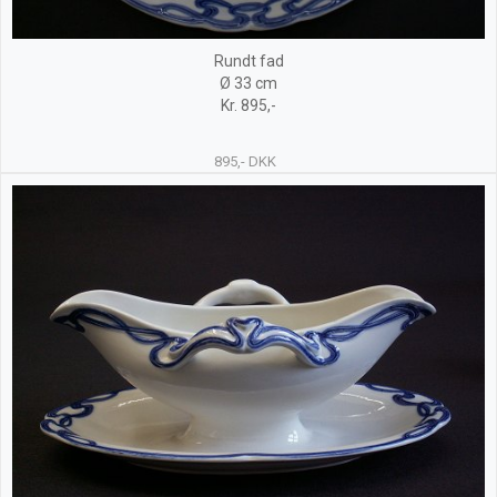
Rundt fad
Ø 33 cm
Kr. 895,-
895,- DKK