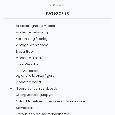
200,- DKK
KATEGORIER
+
Arkitekttegnede Møbler
Moderne belysning
Keramik og Stentøj
Vintage krenit skåle
Træartikler
Moderne Billedkunst
Bjørn Wiinblad
Just Andersen
og andre bronze figurer
Moderne Varia
+
Georg Jensen sølvbestik
Georg Jensen julepynt
Anton Michelsen Juleskeer og Mindeskeer
+
Sølvbestik
+
Korpus sølv og serveringsbestik