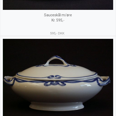
Sauceskål m/øre
Kr. 595,-
595,- DKK