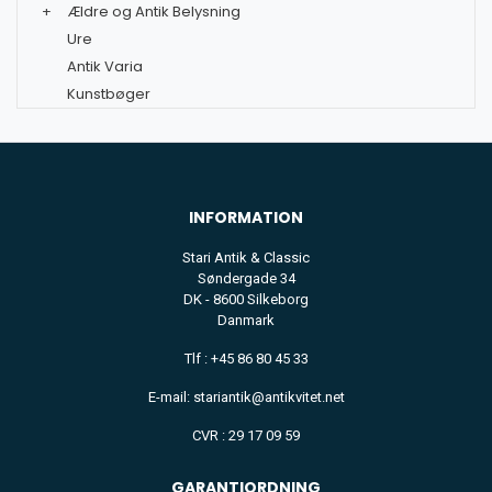
+
Ældre og Antik Belysning
Ure
Antik Varia
Kunstbøger
INFORMATION
Stari Antik & Classic
Søndergade 34
DK - 8600 Silkeborg
Danmark
Tlf : +45 86 80 45 33
E-mail: stariantik@antikvitet.net
CVR : 29 17 09 59
GARANTIORDNING