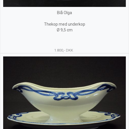
Blå Olga
Thekop med underkop
Ø 9,5 cm
1.800,- DKK