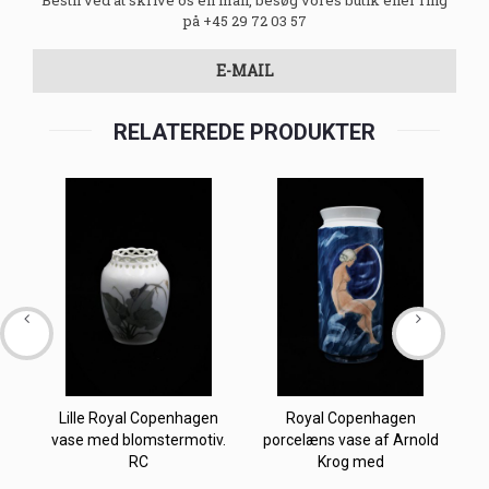
på +45 29 72 03 57
E-MAIL
RELATEREDE PRODUKTER
Lille Royal Copenhagen
Royal Copenhagen
vase med blomstermotiv.
porcelæns vase af Arnold
A
RC
Krog med