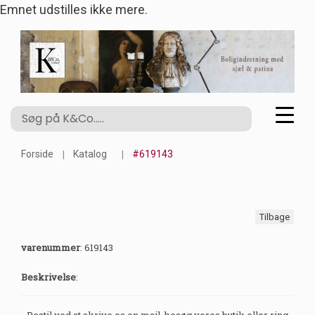
Emnet udstilles ikke mere.
Forside
Katalog
#619143
Tilbage
varenummer
:
619143
Beskrivelse
:
Bestil ved at skrive os en mail, besøg vores butik eller ring