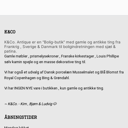
K&CO
K&Co. Antique er en "Bolig-butik" med gamle og antikke ting fra
Frankrig , Sverige & Danmark til boligindretningen med sjæl &
patina.
Gamle møbler , prismelysekroner , Franske kirkestager , Louis Phillipe
sølv kamin spejle og en masse dekorative ting til.
Vi har også et udvalg af Dansk porcelæn Musselmalet og Blå Blomst fra
Royal Copenhagen og Bing & Grøndahl.
Vi har INGEN NYE vare i butikken , kun gamle og antikke ting.
~ K&Co. - Kim , Bjørn & Ludvig 🐶
ÅBNINGSTIDER
Mandag lukket