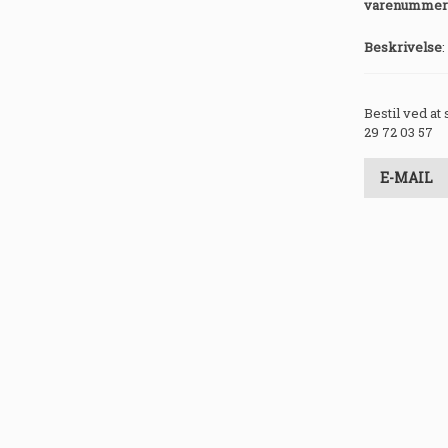
varenummer
Beskrivelse
:
Bestil ved at
29 72 03 57
E-MAIL