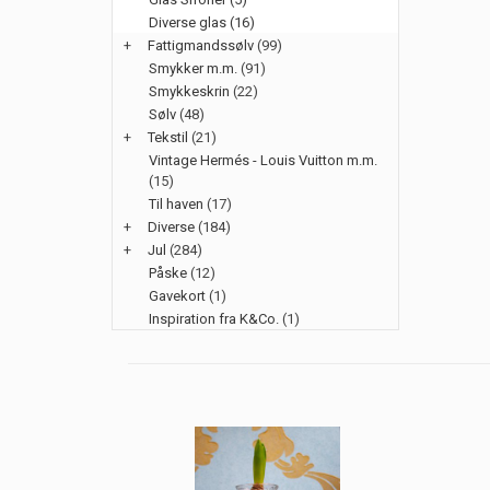
Diverse glas (16)
+
Fattigmandssølv
(99)
Smykker m.m.
(91)
Smykkeskrin
(22)
Sølv
(48)
+
Tekstil
(21)
Vintage Hermés - Louis Vuitton m.m.
(15)
Til haven
(17)
+
Diverse
(184)
+
Jul
(284)
Påske
(12)
Gavekort
(1)
Inspiration fra K&Co.
(1)