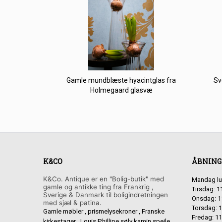
Gamle mundblæste hyacintglas fra
Sv
Holmegaard glasvæ
K&CO
ÅBNING
K&Co. Antique er en "Bolig-butik" med
Mandag lu
gamle og antikke ting fra Frankrig ,
Tirsdag: 1
Sverige & Danmark til boligindretningen
Onsdag: 1
med sjæl & patina.
Torsdag: 1
Gamle møbler , prismelysekroner , Franske
Fredag: 11
kirkestager , Louis Phillipe sølv kamin spejle