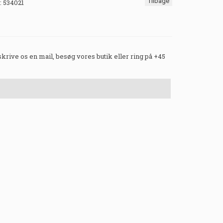
Tilbage
:
534021
 skrive os en mail, besøg vores butik eller ring på +45