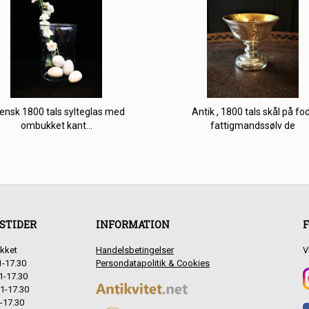
ensk 1800 tals sylteglas med
Antik , 1800 tals skål på fod
ombukket kant...
fattigmandssølv de
STIDER
INFORMATION
F
kket
Handelsbetingelser
V
1-17.30
Persondatapolitik & Cookies
1-17.30
1-17.30
-17.30