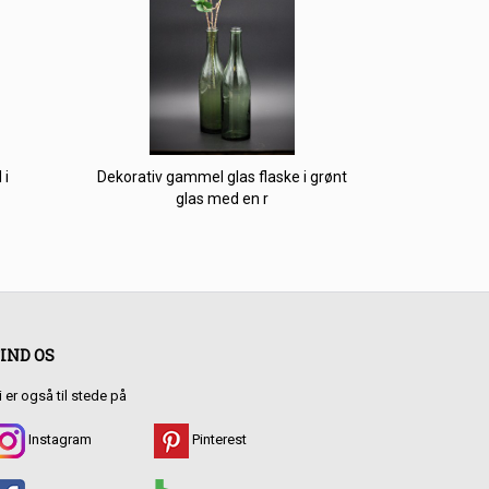
 i
Dekorativ gammel glas flaske i grønt
glas med en r
IND OS
i er også til stede på
Instagram
Pinterest