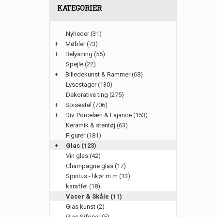
KATEGORIER
Nyheder
(31)
+
Møbler
(73)
+
Belysning
(55)
Spejle
(22)
+
Billedekunst & Rammer
(68)
Lysestager
(130)
Dekorative ting
(275)
+
Spisestel
(706)
+
Div. Porcelæn & Fajance
(153)
Keramik & stentøj
(63)
Figurer
(181)
+
Glas
(123)
Vin glas (42)
Champagne glas (17)
Spiritus - likør m.m (13)
karaffel (18)
Vaser & Skåle (11)
Glas kunst (2)
Glas Sifoner (5)