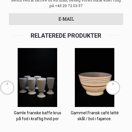
på +45 29 72 03 57
E-MAIL
RELATEREDE PRODUKTER
Gamle franske kaffe krus
Gammel Fransk café latté
Ga
på fod i kraftig hvid por
skål / bol i fajance.