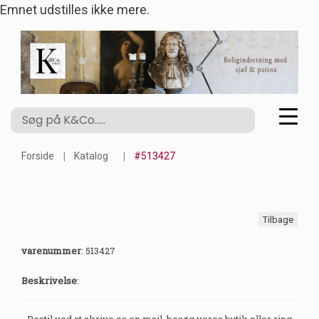
Emnet udstilles ikke mere.
Forside
Katalog
#513427
Tilbage
varenummer
:
513427
Beskrivelse
:
Bestil ved at skrive os en mail, besøg vores butik eller ring