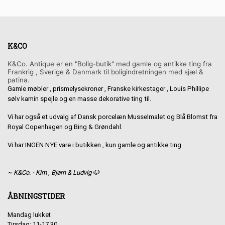
K&CO
K&Co. Antique er en "Bolig-butik" med gamle og antikke ting fra
Frankrig , Sverige & Danmark til boligindretningen med sjæl &
patina.
Gamle møbler , prismelysekroner , Franske kirkestager , Louis Phillipe
sølv kamin spejle og en masse dekorative ting til.
Vi har også et udvalg af Dansk porcelæn Musselmalet og Blå Blomst fra
Royal Copenhagen og Bing & Grøndahl.
Vi har INGEN NYE vare i butikken , kun gamle og antikke ting.
~ K&Co. - Kim , Bjørn & Ludvig 🐶
ÅBNINGSTIDER
Mandag lukket
Tirsdag: 11-17.30