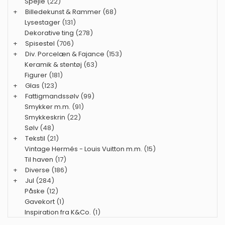
Spejle
(22)
+
Billedekunst & Rammer
(68)
Lysestager
(131)
Dekorative ting
(278)
+
Spisestel
(706)
+
Div. Porcelæn & Fajance
(153)
Keramik & stentøj
(63)
Figurer
(181)
+
Glas
(123)
+
Fattigmandssølv
(99)
Smykker m.m.
(91)
Smykkeskrin
(22)
Sølv
(48)
+
Tekstil
(21)
Vintage Hermés - Louis Vuitton m.m.
(15)
Til haven
(17)
+
Diverse
(186)
+
Jul
(284)
Påske
(12)
Gavekort
(1)
Inspiration fra K&Co.
(1)