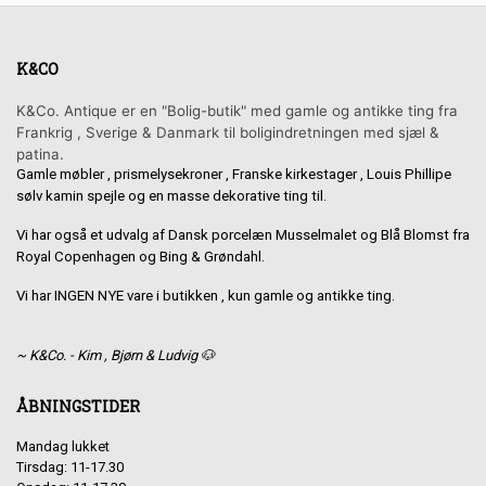
K&CO
K&Co. Antique er en "Bolig-butik" med gamle og antikke ting fra
Frankrig , Sverige & Danmark til boligindretningen med sjæl &
patina.
Gamle møbler , prismelysekroner , Franske kirkestager , Louis Phillipe
sølv kamin spejle og en masse dekorative ting til.
Vi har også et udvalg af Dansk porcelæn Musselmalet og Blå Blomst fra
Royal Copenhagen og Bing & Grøndahl.
Vi har INGEN NYE vare i butikken , kun gamle og antikke ting.
~ K&Co. - Kim , Bjørn & Ludvig 🐶
ÅBNINGSTIDER
Mandag lukket
Tirsdag: 11-17.30