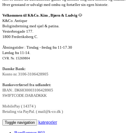
Hver genstand er udvalgt med omhu og fortæller sin egen historie.
Velkommen til K&Co. Kim , Bjørn & Ludvig
🐶
K&Co. Antique
Boligindretning med sjæl & patina.
Vesterbrogade 177.
1800 Frederiksberg C.
Åbningstider : Tirsdag - fredag fra 11-17.30
Lørdag fra 11-14.
CVR. Nr. 15269804
Danske Bank:
Konto nr. 3106-3106428905
Bankoverførsel fra udlandet:
IBAN:. DK6830003106428905
SWIFTCODE:DABADKKK
MobilePay ( 14374 )
Betaling via PayPal. ( mail@k-co.dk )
kategorier
Toggle navigation
Bordlamper
803