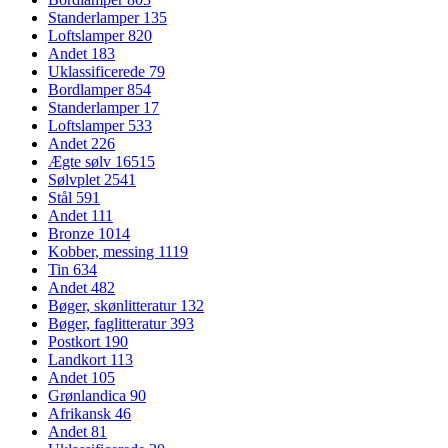
Standerlamper
135
Loftslamper
820
Andet
183
Uklassificerede
79
Bordlamper
854
Standerlamper
17
Loftslamper
533
Andet
226
Ægte sølv
16515
Sølvplet
2541
Stål
591
Andet
111
Bronze
1014
Kobber, messing
1119
Tin
634
Andet
482
Bøger, skønlitteratur
132
Bøger, faglitteratur
393
Postkort
190
Landkort
113
Andet
105
Grønlandica
90
Afrikansk
46
Andet
81