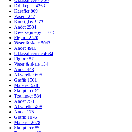
Uklassificerede
20
Drikkeglas
4263
Karafler
809
Vaser
1247
Kunstglas
3273
Andet
2584
Diverse julepynt
1015
Figurer
2520
Vaser & skåle
5043
Andet
4916
Uklassificerede
4634
Figurer
87
Vaser & skåle
134
Andet
348
Akvareller
605
Grafik
1561
Malerier
5281
Skulpturer
65
Tegninger
534
Andet
758
Akvareller
408
Andet
175
Grafik
1876
Malerier
2678
Skulpturer
85