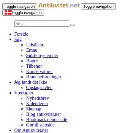
Toggle navigation
Toggle navigation
Toggle navigation
Forside
Søg
Udstillere
Emne
Sidste nye emner
Bøger
Tilbehør
Konservatorer
Brancheforeninger
Jeg fandt det ikke
Opslagstavlen
Værktøjer
Nyhedsbrev
Kalenderen
Sitemap
Blog.antikvitet.net
Bookmark denne side
Gør til startside
Om Antikvitet.net