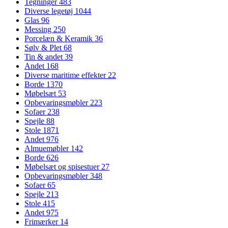
Tegninger
483
Diverse legetøj
1044
Glas
96
Messing
250
Porcelæn & Keramik
36
Sølv & Plet
68
Tin & andet
39
Andet
168
Diverse maritime effekter
22
Borde
1370
Møbelsæt
53
Opbevaringsmøbler
223
Sofaer
238
Spejle
88
Stole
1871
Andet
976
Almuemøbler
142
Borde
626
Møbelsæt og spisestuer
27
Opbevaringsmøbler
348
Sofaer
65
Spejle
213
Stole
415
Andet
975
Frimærker
14