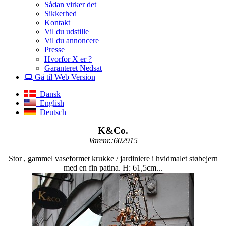
Sådan virker det
Sikkerhed
Kontakt
Vil du udstille
Vil du annoncere
Presse
Hvorfor X er ?
Garanteret Nedsat
Gå til Web Version
Dansk
English
Deutsch
K&Co.
Varenr.:602915
Stor , gammel vaseformet krukke / jardiniere i hvidmalet støbejern
med en fin patina. H: 61,5cm...