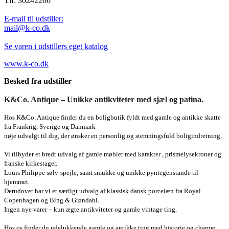
Tlf: 30242266
E-mail til udstiller:
mail@k-co.dk
Se varen i udstillers eget katalog
www.k-co.dk
Besked fra udstiller
K&Co. Antique – Unikke antikviteter med sjæl og patina.
Hos K&Co. Antique finder du en boligbutik fyldt med gamle og antikke skatte
fra Frankrig, Sverige og Danmark –
nøje udvalgt til dig, der ønsker en personlig og stemningsfuld boligindretning.
Vi tilbyder et bredt udvalg af gamle møbler med karakter , prismelysekroner og
franske kirkestager.
Louis Philippe sølv-spejle, samt smukke og unikke pyntegenstande til
hjemmet.
Derudover har vi et særligt udvalg af klassisk dansk porcelæn fra Royal
Copenhagen og Bing & Grøndahl.
Ingen nye varer – kun ægte antikviteter og gamle vintage ting.
Hos os finder du udelukkende gamle og antikke ting med historie og charme.