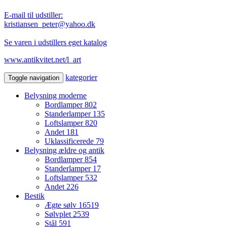
E-mail til udstiller:
kristiansen_peter@yahoo.dk
Se varen i udstillers eget katalog
www.antikvitet.net/l_art
kategorier
Toggle navigation
Belysning moderne
Bordlamper
802
Standerlamper
135
Loftslamper
820
Andet
181
Uklassificerede
79
Belysning ældre og antik
Bordlamper
854
Standerlamper
17
Loftslamper
532
Andet
226
Bestik
Ægte sølv
16519
Sølvplet
2539
Stål
591