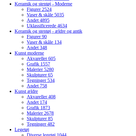
Keramik og stentøj - Moderne
Figurer
2524
Vaser & skåle
5035
Andet
4895
Uklassificerede
4634
Keramik og stentøj - ældre og antik
Figurer
90
Vaser & skåle
134
Andet
348
Kunst moderne
Akvareller
605
Grafik
1557
Malerier
5280
Skulpturer
65
Tegninger
534
Andet
758
Kunst ældre
Akvareller
408
Andet
174
Grafik
1873
Malerier
2678
Skulpturer
85
Tegninger
482
Legetøj
Diverse legetøj
1044