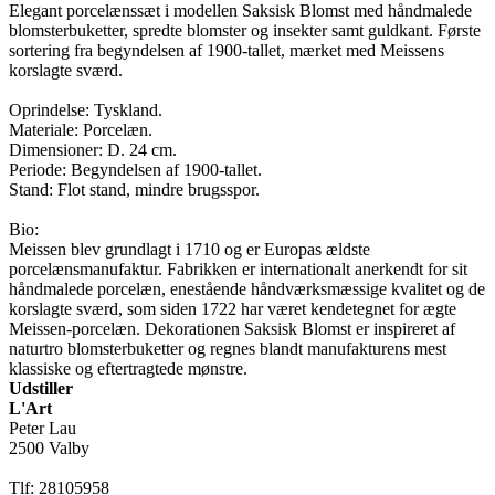
Elegant porcelænssæt i modellen Saksisk Blomst med håndmalede
blomsterbuketter, spredte blomster og insekter samt guldkant. Første
sortering fra begyndelsen af 1900-tallet, mærket med Meissens
korslagte sværd.
Oprindelse: Tyskland.
Materiale: Porcelæn.
Dimensioner: D. 24 cm.
Periode: Begyndelsen af 1900-tallet.
Stand: Flot stand, mindre brugsspor.
Bio:
Meissen blev grundlagt i 1710 og er Europas ældste
porcelænsmanufaktur. Fabrikken er internationalt anerkendt for sit
håndmalede porcelæn, enestående håndværksmæssige kvalitet og de
korslagte sværd, som siden 1722 har været kendetegnet for ægte
Meissen-porcelæn. Dekorationen Saksisk Blomst er inspireret af
naturtro blomsterbuketter og regnes blandt manufakturens mest
klassiske og eftertragtede mønstre.
Udstiller
L'Art
Peter Lau
2500 Valby
Tlf: 28105958