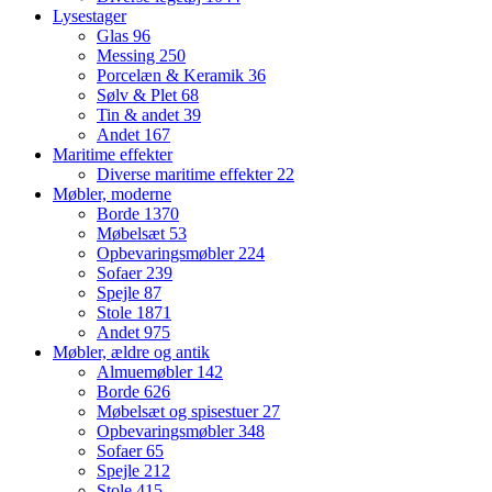
Lysestager
Glas
96
Messing
250
Porcelæn & Keramik
36
Sølv & Plet
68
Tin & andet
39
Andet
167
Maritime effekter
Diverse maritime effekter
22
Møbler, moderne
Borde
1370
Møbelsæt
53
Opbevaringsmøbler
224
Sofaer
239
Spejle
87
Stole
1871
Andet
975
Møbler, ældre og antik
Almuemøbler
142
Borde
626
Møbelsæt og spisestuer
27
Opbevaringsmøbler
348
Sofaer
65
Spejle
212
Stole
415