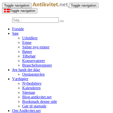
Toggle navigation
Toggle navigation
Toggle navigation
Forside
Søg
Udstillere
Emne
Sidste nye emner
Bøger
Tilbehør
Konservatorer
Brancheforeninger
Jeg fandt det ikke
Opslagstavlen
Værktøjer
Nyhedsbrev
Kalenderen
Sitemap
Blog.antikvitet.net
Bookmark denne side
Gør til startside
Om Antikvitet.net