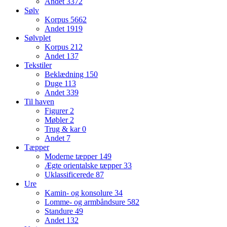
Andet
3372
Sølv
Korpus
5662
Andet
1919
Sølvplet
Korpus
212
Andet
137
Tekstiler
Beklædning
150
Duge
113
Andet
339
Til haven
Figurer
2
Møbler
2
Trug & kar
0
Andet
7
Tæpper
Moderne tæpper
149
Ægte orientalske tæpper
33
Uklassificerede
87
Ure
Kamin- og konsolure
34
Lomme- og armbåndsure
582
Standure
49
Andet
132