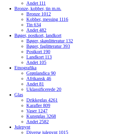
Andet
111
Bronze, kobber, tin m.m.
Bronze
1012
Kobber, messing
1116
Tin
634
Andet
482
Bøger, postkort, landkort
Bøger, skønlitteratur
132
Bøger, faglitteratur
393
Postkort
190
Landkort
113
Andet
105
Etnografika
Grønlandica
90
Afrikansk
46
Andet
81
Uklassificerede
20
Glas
Drikkeglas
4261
Karafler
809
Vaser
1247
Kunstglas
3268
Andet
2582
Julepynt
Diverse julepynt
1015