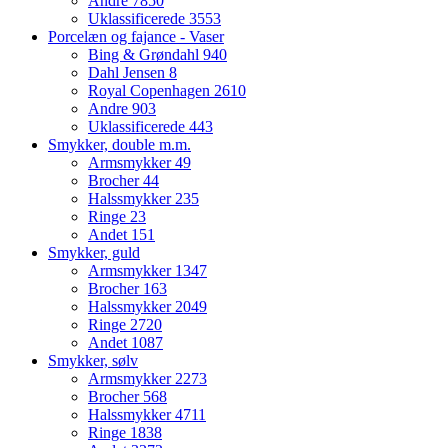
Andre
7850
Uklassificerede
3553
Porcelæn og fajance - Vaser
Bing & Grøndahl
940
Dahl Jensen
8
Royal Copenhagen
2610
Andre
903
Uklassificerede
443
Smykker, double m.m.
Armsmykker
49
Brocher
44
Halssmykker
235
Ringe
23
Andet
151
Smykker, guld
Armsmykker
1347
Brocher
163
Halssmykker
2049
Ringe
2720
Andet
1087
Smykker, sølv
Armsmykker
2273
Brocher
568
Halssmykker
4711
Ringe
1838