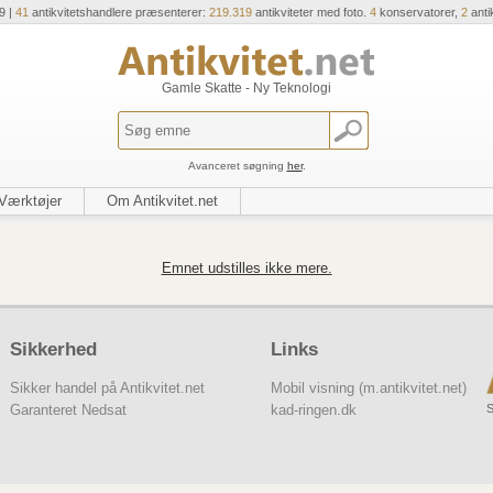
9 |
41
antikvitetshandlere præsenterer:
219.319
antikviteter med foto.
4
konservatorer,
2
anti
Gamle Skatte - Ny Teknologi
Avanceret søgning
her
.
Værktøjer
Om Antikvitet.net
Emnet udstilles ikke mere.
Sikkerhed
Links
Sikker handel på Antikvitet.net
Mobil visning (m.antikvitet.net)
S
Garanteret Nedsat
kad-ringen.dk