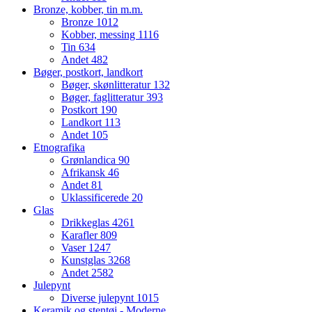
Bronze, kobber, tin m.m.
Bronze
1012
Kobber, messing
1116
Tin
634
Andet
482
Bøger, postkort, landkort
Bøger, skønlitteratur
132
Bøger, faglitteratur
393
Postkort
190
Landkort
113
Andet
105
Etnografika
Grønlandica
90
Afrikansk
46
Andet
81
Uklassificerede
20
Glas
Drikkeglas
4261
Karafler
809
Vaser
1247
Kunstglas
3268
Andet
2582
Julepynt
Diverse julepynt
1015
Keramik og stentøj - Moderne