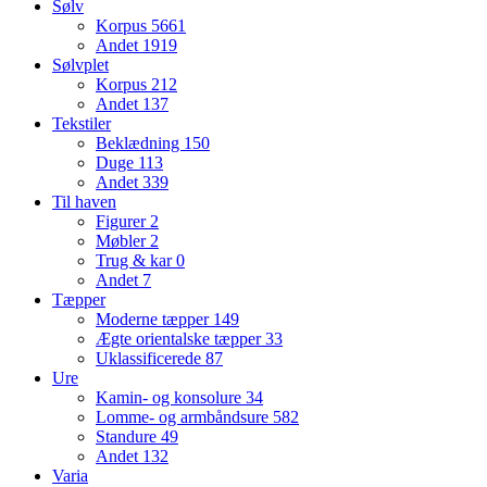
Sølv
Korpus
5661
Andet
1919
Sølvplet
Korpus
212
Andet
137
Tekstiler
Beklædning
150
Duge
113
Andet
339
Til haven
Figurer
2
Møbler
2
Trug & kar
0
Andet
7
Tæpper
Moderne tæpper
149
Ægte orientalske tæpper
33
Uklassificerede
87
Ure
Kamin- og konsolure
34
Lomme- og armbåndsure
582
Standure
49
Andet
132
Varia