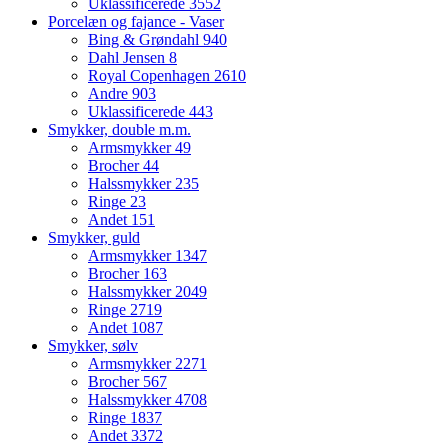
Uklassificerede
3552
Porcelæn og fajance - Vaser
Bing & Grøndahl
940
Dahl Jensen
8
Royal Copenhagen
2610
Andre
903
Uklassificerede
443
Smykker, double m.m.
Armsmykker
49
Brocher
44
Halssmykker
235
Ringe
23
Andet
151
Smykker, guld
Armsmykker
1347
Brocher
163
Halssmykker
2049
Ringe
2719
Andet
1087
Smykker, sølv
Armsmykker
2271
Brocher
567
Halssmykker
4708
Ringe
1837
Andet
3372