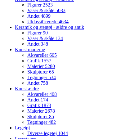
Figurer
2523
Vaser & skåle
5033
Andet
4899
Uklassificerede
4634
Keramik og stentøj - ældre og antik
Figurer
90
Vaser & skåle
134
Andet
348
Kunst moderne
Akvareller
605
Grafik
1557
Malerier
5280
Skulpturer
65
Tegninger
534
Andet
758
Kunst ældre
Akvareller
408
Andet
174
Grafik
1873
Malerier
2678
Skulpturer
85
Tegninger
482
Legetøj
Diverse legetøj
1044
Lysestager