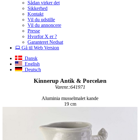
Sådan virker det
Sikkerhed
Kontakt
Vil du udstille
Vil du annoncere
Presse
Hvorfor X er ?
Garanteret Nedsat
Gå til Web Version
Dansk
English
Deutsch
Kinnerup Antik & Porcelæn
Varenr.:641971
Aluminia musselmalet kande
19 cm