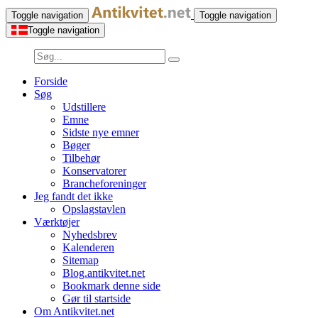
Toggle navigation
Toggle navigation
Toggle navigation
Forside
Søg
Udstillere
Emne
Sidste nye emner
Bøger
Tilbehør
Konservatorer
Brancheforeninger
Jeg fandt det ikke
Opslagstavlen
Værktøjer
Nyhedsbrev
Kalenderen
Sitemap
Blog.antikvitet.net
Bookmark denne side
Gør til startside
Om Antikvitet.net