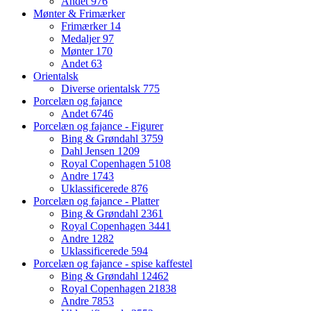
Andet
976
Mønter & Frimærker
Frimærker
14
Medaljer
97
Mønter
170
Andet
63
Orientalsk
Diverse orientalsk
775
Porcelæn og fajance
Andet
6746
Porcelæn og fajance - Figurer
Bing & Grøndahl
3759
Dahl Jensen
1209
Royal Copenhagen
5108
Andre
1743
Uklassificerede
876
Porcelæn og fajance - Platter
Bing & Grøndahl
2361
Royal Copenhagen
3441
Andre
1282
Uklassificerede
594
Porcelæn og fajance - spise kaffestel
Bing & Grøndahl
12462
Royal Copenhagen
21838
Andre
7853