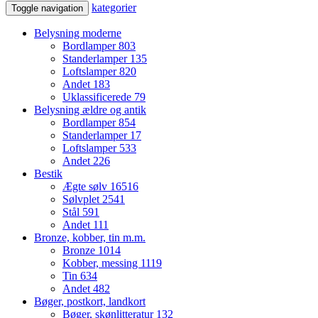
kategorier
Toggle navigation
Belysning moderne
Bordlamper
803
Standerlamper
135
Loftslamper
820
Andet
183
Uklassificerede
79
Belysning ældre og antik
Bordlamper
854
Standerlamper
17
Loftslamper
533
Andet
226
Bestik
Ægte sølv
16516
Sølvplet
2541
Stål
591
Andet
111
Bronze, kobber, tin m.m.
Bronze
1014
Kobber, messing
1119
Tin
634
Andet
482
Bøger, postkort, landkort
Bøger, skønlitteratur
132