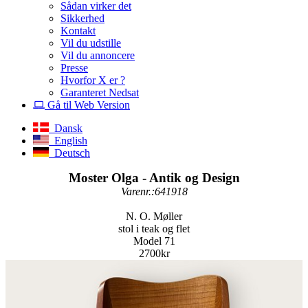
Sådan virker det
Sikkerhed
Kontakt
Vil du udstille
Vil du annoncere
Presse
Hvorfor X er ?
Garanteret Nedsat
Gå til Web Version
Dansk
English
Deutsch
Moster Olga - Antik og Design
Varenr.:641918
N. O. Møller
stol i teak og flet
Model 71
2700kr