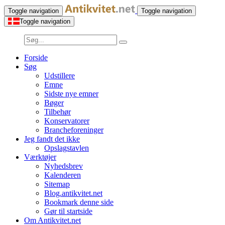
Toggle navigation
Toggle navigation
Toggle navigation
Forside
Søg
Udstillere
Emne
Sidste nye emner
Bøger
Tilbehør
Konservatorer
Brancheforeninger
Jeg fandt det ikke
Opslagstavlen
Værktøjer
Nyhedsbrev
Kalenderen
Sitemap
Blog.antikvitet.net
Bookmark denne side
Gør til startside
Om Antikvitet.net