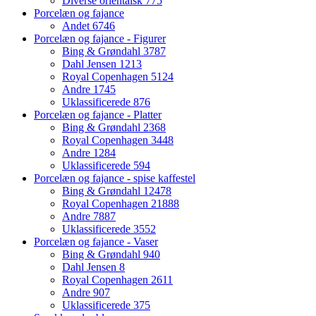
Diverse orientalsk
775
Porcelæn og fajance
Andet
6746
Porcelæn og fajance - Figurer
Bing & Grøndahl
3787
Dahl Jensen
1213
Royal Copenhagen
5124
Andre
1745
Uklassificerede
876
Porcelæn og fajance - Platter
Bing & Grøndahl
2368
Royal Copenhagen
3448
Andre
1284
Uklassificerede
594
Porcelæn og fajance - spise kaffestel
Bing & Grøndahl
12478
Royal Copenhagen
21888
Andre
7887
Uklassificerede
3552
Porcelæn og fajance - Vaser
Bing & Grøndahl
940
Dahl Jensen
8
Royal Copenhagen
2611
Andre
907
Uklassificerede
375