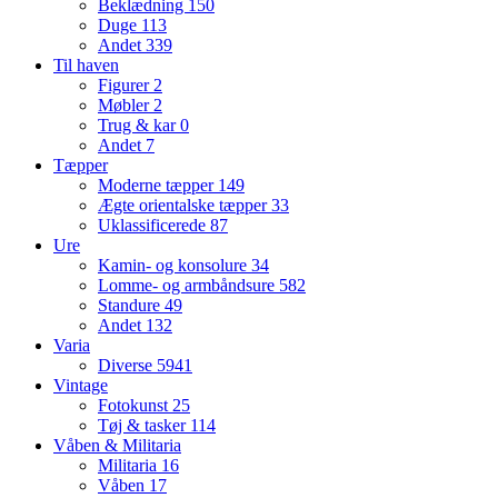
Beklædning
150
Duge
113
Andet
339
Til haven
Figurer
2
Møbler
2
Trug & kar
0
Andet
7
Tæpper
Moderne tæpper
149
Ægte orientalske tæpper
33
Uklassificerede
87
Ure
Kamin- og konsolure
34
Lomme- og armbåndsure
582
Standure
49
Andet
132
Varia
Diverse
5941
Vintage
Fotokunst
25
Tøj & tasker
114
Våben & Militaria
Militaria
16
Våben
17