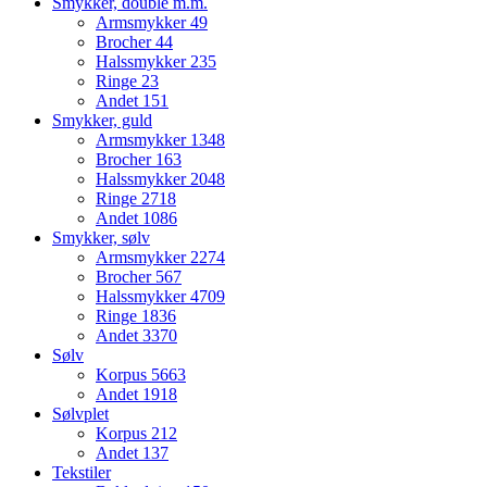
Smykker, double m.m.
Armsmykker
49
Brocher
44
Halssmykker
235
Ringe
23
Andet
151
Smykker, guld
Armsmykker
1348
Brocher
163
Halssmykker
2048
Ringe
2718
Andet
1086
Smykker, sølv
Armsmykker
2274
Brocher
567
Halssmykker
4709
Ringe
1836
Andet
3370
Sølv
Korpus
5663
Andet
1918
Sølvplet
Korpus
212
Andet
137
Tekstiler