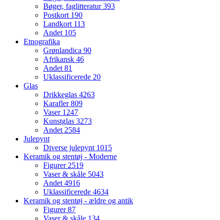
Bøger, faglitteratur
393
Postkort
190
Landkort
113
Andet
105
Etnografika
Grønlandica
90
Afrikansk
46
Andet
81
Uklassificerede
20
Glas
Drikkeglas
4263
Karafler
809
Vaser
1247
Kunstglas
3273
Andet
2584
Julepynt
Diverse julepynt
1015
Keramik og stentøj - Moderne
Figurer
2519
Vaser & skåle
5043
Andet
4916
Uklassificerede
4634
Keramik og stentøj - ældre og antik
Figurer
87
Vaser & skåle
134