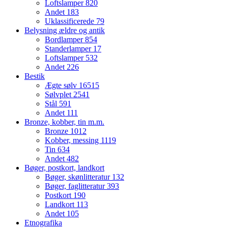
Loftslamper
820
Andet
183
Uklassificerede
79
Belysning ældre og antik
Bordlamper
854
Standerlamper
17
Loftslamper
532
Andet
226
Bestik
Ægte sølv
16515
Sølvplet
2541
Stål
591
Andet
111
Bronze, kobber, tin m.m.
Bronze
1012
Kobber, messing
1119
Tin
634
Andet
482
Bøger, postkort, landkort
Bøger, skønlitteratur
132
Bøger, faglitteratur
393
Postkort
190
Landkort
113
Andet
105
Etnografika