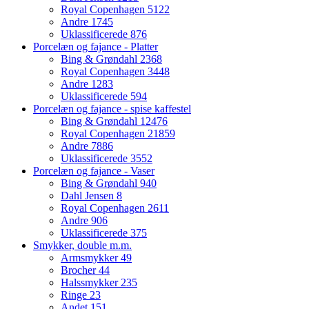
Royal Copenhagen
5122
Andre
1745
Uklassificerede
876
Porcelæn og fajance - Platter
Bing & Grøndahl
2368
Royal Copenhagen
3448
Andre
1283
Uklassificerede
594
Porcelæn og fajance - spise kaffestel
Bing & Grøndahl
12476
Royal Copenhagen
21859
Andre
7886
Uklassificerede
3552
Porcelæn og fajance - Vaser
Bing & Grøndahl
940
Dahl Jensen
8
Royal Copenhagen
2611
Andre
906
Uklassificerede
375
Smykker, double m.m.
Armsmykker
49
Brocher
44
Halssmykker
235
Ringe
23
Andet
151