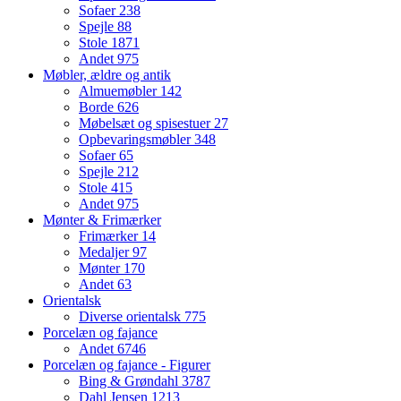
Sofaer
238
Spejle
88
Stole
1871
Andet
975
Møbler, ældre og antik
Almuemøbler
142
Borde
626
Møbelsæt og spisestuer
27
Opbevaringsmøbler
348
Sofaer
65
Spejle
212
Stole
415
Andet
975
Mønter & Frimærker
Frimærker
14
Medaljer
97
Mønter
170
Andet
63
Orientalsk
Diverse orientalsk
775
Porcelæn og fajance
Andet
6746
Porcelæn og fajance - Figurer
Bing & Grøndahl
3787
Dahl Jensen
1213