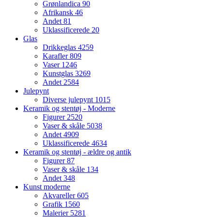
Grønlandica
90
Afrikansk
46
Andet
81
Uklassificerede
20
Glas
Drikkeglas
4259
Karafler
809
Vaser
1246
Kunstglas
3269
Andet
2584
Julepynt
Diverse julepynt
1015
Keramik og stentøj - Moderne
Figurer
2520
Vaser & skåle
5038
Andet
4909
Uklassificerede
4634
Keramik og stentøj - ældre og antik
Figurer
87
Vaser & skåle
134
Andet
348
Kunst moderne
Akvareller
605
Grafik
1560
Malerier
5281