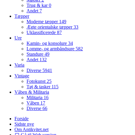
Trug & kar
0
Andet
7
Tæpper
Moderne tæpper
149
Ægte orientalske tæpper
33
Uklassificerede
87
Ure
Kamin- og konsolure
34
Lomme- og armbåndsure
582
Standure
49
Andet
132
Varia
Diverse
5941
Vintage
Fotokunst
25
Tøj & tasker
115
Våben & Militaria
Militaria
16
Våben
17
Diverse
66
Forside
Sidste nye
Om Antikvitet.net
Gå til Web version