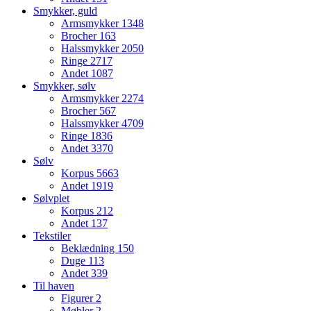
Smykker, guld
Armsmykker
1348
Brocher
163
Halssmykker
2050
Ringe
2717
Andet
1087
Smykker, sølv
Armsmykker
2274
Brocher
567
Halssmykker
4709
Ringe
1836
Andet
3370
Sølv
Korpus
5663
Andet
1919
Sølvplet
Korpus
212
Andet
137
Tekstiler
Beklædning
150
Duge
113
Andet
339
Til haven
Figurer
2
Møbler
2