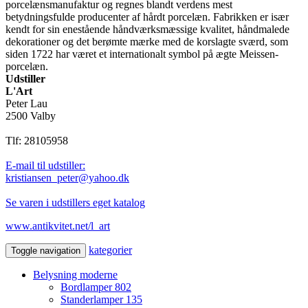
porcelænsmanufaktur og regnes blandt verdens mest
betydningsfulde producenter af hårdt porcelæn. Fabrikken er især
kendt for sin enestående håndværksmæssige kvalitet, håndmalede
dekorationer og det berømte mærke med de korslagte sværd, som
siden 1722 har været et internationalt symbol på ægte Meissen-
porcelæn.
Udstiller
L'Art
Peter Lau
2500 Valby
Tlf: 28105958
E-mail til udstiller:
kristiansen_peter@yahoo.dk
Se varen i udstillers eget katalog
www.antikvitet.net/l_art
kategorier
Toggle navigation
Belysning moderne
Bordlamper
802
Standerlamper
135