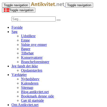
Toggle navigation
Toggle navigation
Toggle navigation
Forside
Søg
Udstillere
Emne
Sidste nye emner
Bøger
Tilbehør
Konservatorer
Brancheforeninger
Jeg fandt det ikke
Opslagstavlen
Værktøjer
Nyhedsbrev
Kalenderen
Sitemap
Blog.antikvitet.net
Bookmark denne side
Gør til startside
Om Antikvitet.net