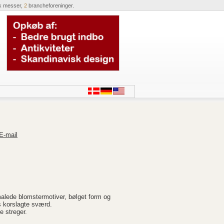
k messer,
2
brancheforeninger.
E-mail
alede blomstermotiver, bølget form og
s korslagte sværd.
e streger.