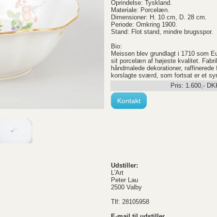
Oprindelse: Tyskland.
Materiale: Porcelæn.
Dimensioner: H. 10 cm, D. 28 cm.
Periode: Omkring 1900.
Stand: Flot stand, mindre brugsspor.
Bio:
Meissen blev grundlagt i 1710 som Eu
sit porcelæn af højeste kvalitet. Fabr
håndmalede dekorationer, raffinered
korslagte sværd, som fortsat er et 
Pris:
1.600
,-
DK
Kontakt
Udstiller:
L'Art
Peter Lau
2500 Valby
Tlf: 28105958
E-mail til udstiller