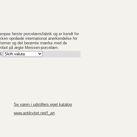
ropas første porcelænsfabrik og er kendt for
ikken opnåede international anerkendelse for
e former og det berømte mærke med de
symbol på ægte Meissen-porcelæn.
K
Se varen i udstillers eget katalog
www.antikvitet.net/l_art