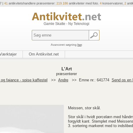
7 |
41
antikvitetshandlere præsenterer:
219.186
antikviteter med foto.
4
konservatorer,
2
anti
Gamle Skatte - Ny Teknologi
Avanceret søgning
her
.
Værktøjer
Om Antikvitet.net
L'Art
præsenterer
og fajance - spise kaffestel
>>
Andre
>>
Emne nr.: 641774
Send os en 
Meissen, stor skål.
Stor skål i hvidt porcelæn med håndm
forgyldt kant. Stemplet med Meissen
3. sortering markeret med to indslibed