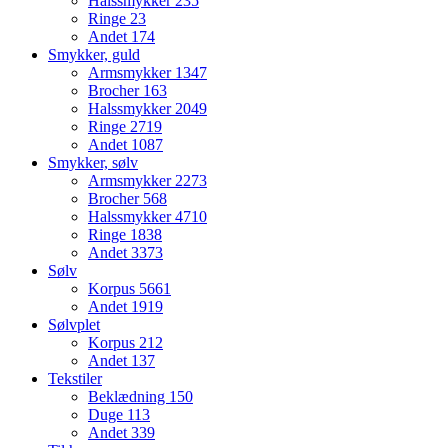
Halssmykker
235
Ringe
23
Andet
174
Smykker, guld
Armsmykker
1347
Brocher
163
Halssmykker
2049
Ringe
2719
Andet
1087
Smykker, sølv
Armsmykker
2273
Brocher
568
Halssmykker
4710
Ringe
1838
Andet
3373
Sølv
Korpus
5661
Andet
1919
Sølvplet
Korpus
212
Andet
137
Tekstiler
Beklædning
150
Duge
113
Andet
339