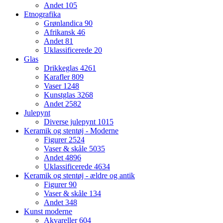
Andet
105
Etnografika
Grønlandica
90
Afrikansk
46
Andet
81
Uklassificerede
20
Glas
Drikkeglas
4261
Karafler
809
Vaser
1248
Kunstglas
3268
Andet
2582
Julepynt
Diverse julepynt
1015
Keramik og stentøj - Moderne
Figurer
2524
Vaser & skåle
5035
Andet
4896
Uklassificerede
4634
Keramik og stentøj - ældre og antik
Figurer
90
Vaser & skåle
134
Andet
348
Kunst moderne
Akvareller
604