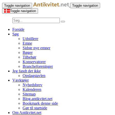
Toggle navigation
Toggle navigation
Toggle navigation
Forside
Søg
Udstillere
Emne
Sidste nye emner
Bøger
Tilbehør
Konservatorer
Brancheforeninger
Jeg fandt det ikke
Opslagstavlen
Værktøjer
Nyhedsbrev
Kalenderen
Sitemap
Blog.antikvitet.net
Bookmark denne side
Gør til startside
Om Antikvitet.net