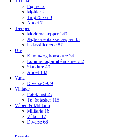
Til haven
Figurer
2
Møbler
2
Trug & kar
0
Andet
7
Tæpper
Moderne tæpper
149
Ægte orientalske tæpper
33
Uklassificerede
87
Ure
Kamin- og konsolure
34
Lomme- og armbåndsure
582
Standure
49
Andet
132
Varia
Diverse
5939
Vintage
Fotokunst
25
Tøj & tasker
115
Våben & Militaria
Militaria
16
Våben
17
Diverse
66