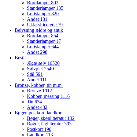
Bordlamper
802
Standerlamper
135
Loftslamper
820
Andet
181
Uklassificerede
79
Belysning ældre og antik
Bordlamper
854
Standerlamper
17
Loftslamper
644
Andet
298
Bestik
Ægte sølv
16520
Sølvplet
2540
Stål
591
Andet
111
Bronze, kobber, tin m.m.
Bronze
1012
Kobber, messing
1116
Tin
634
Andet
482
Bøger, postkort, landkort
Bøger, skønlitteratur
132
Bøger, faglitteratur
393
Postkort
190
Landkort
113