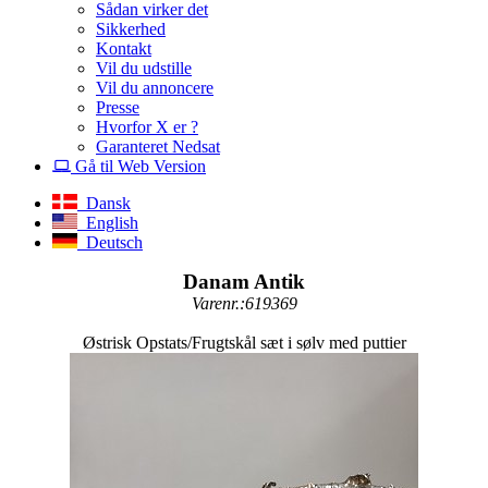
Sådan virker det
Sikkerhed
Kontakt
Vil du udstille
Vil du annoncere
Presse
Hvorfor X er ?
Garanteret Nedsat
Gå til Web Version
Dansk
English
Deutsch
Danam Antik
Varenr.:619369
Østrisk Opstats/Frugtskål sæt i sølv med puttier