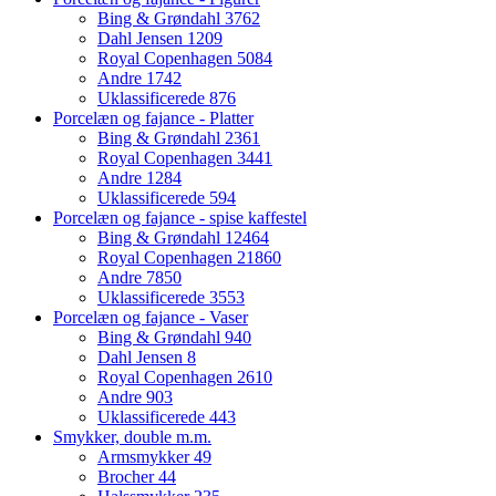
Bing & Grøndahl
3762
Dahl Jensen
1209
Royal Copenhagen
5084
Andre
1742
Uklassificerede
876
Porcelæn og fajance - Platter
Bing & Grøndahl
2361
Royal Copenhagen
3441
Andre
1284
Uklassificerede
594
Porcelæn og fajance - spise kaffestel
Bing & Grøndahl
12464
Royal Copenhagen
21860
Andre
7850
Uklassificerede
3553
Porcelæn og fajance - Vaser
Bing & Grøndahl
940
Dahl Jensen
8
Royal Copenhagen
2610
Andre
903
Uklassificerede
443
Smykker, double m.m.
Armsmykker
49
Brocher
44