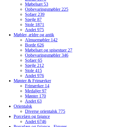
Møbelsæt
53
Opbevaringsmøbler
225
Sofaer
239
Spejle
87
Stole
1871
Andet
975
Møbler, ældre og antik
Almuemøbler
142
Borde
626
Møbelsæt og spisestuer
27
Opbevaringsmøbler
346
Sofaer
65
Spejle
212
Stole
415
Andet
976
Mønter & Frimærker
Frimærker
14
Medaljer
97
Mønter
170
Andet
63
Orientalsk
Diverse orientalsk
775
Porcelæn og fajance
Andet
6746
Porcelæn og fajance - Figurer