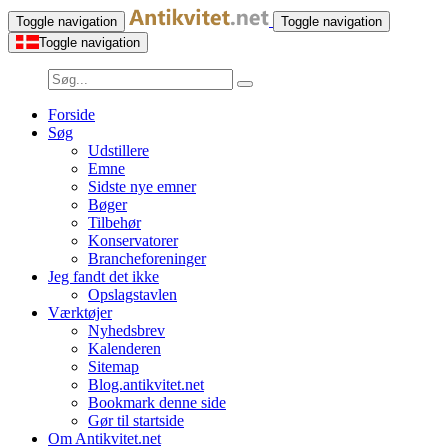
Toggle navigation
Toggle navigation
Toggle navigation
Forside
Søg
Udstillere
Emne
Sidste nye emner
Bøger
Tilbehør
Konservatorer
Brancheforeninger
Jeg fandt det ikke
Opslagstavlen
Værktøjer
Nyhedsbrev
Kalenderen
Sitemap
Blog.antikvitet.net
Bookmark denne side
Gør til startside
Om Antikvitet.net