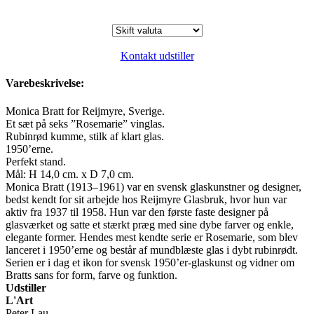
Kontakt udstiller
Varebeskrivelse:
Monica Bratt for Reijmyre, Sverige.
Et sæt på seks ”Rosemarie” vinglas.
Rubinrød kumme, stilk af klart glas.
1950’erne.
Perfekt stand.
Mål: H 14,0 cm. x D 7,0 cm.
Monica Bratt (1913–1961) var en svensk glaskunstner og designer,
bedst kendt for sit arbejde hos Reijmyre Glasbruk, hvor hun var
aktiv fra 1937 til 1958. Hun var den første faste designer på
glasværket og satte et stærkt præg med sine dybe farver og enkle,
elegante former. Hendes mest kendte serie er Rosemarie, som blev
lanceret i 1950’erne og består af mundblæste glas i dybt rubinrødt.
Serien er i dag et ikon for svensk 1950’er-glaskunst og vidner om
Bratts sans for form, farve og funktion.
Udstiller
L'Art
Peter Lau