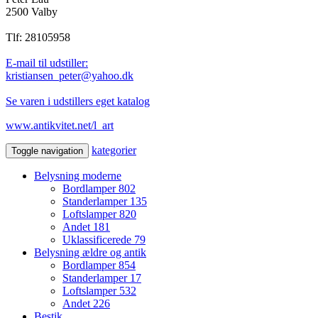
2500 Valby
Tlf: 28105958
E-mail til udstiller:
kristiansen_peter@yahoo.dk
Se varen i udstillers eget katalog
www.antikvitet.net/l_art
kategorier
Toggle navigation
Belysning moderne
Bordlamper
802
Standerlamper
135
Loftslamper
820
Andet
181
Uklassificerede
79
Belysning ældre og antik
Bordlamper
854
Standerlamper
17
Loftslamper
532
Andet
226
Bestik