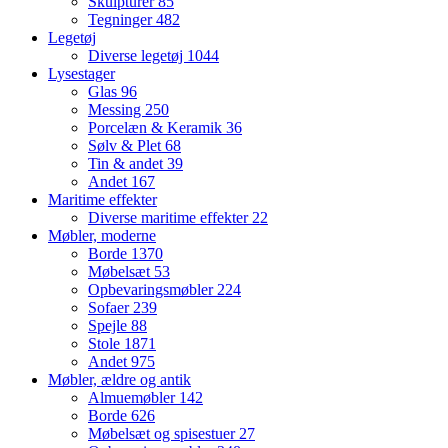
Skulpturer
85
Tegninger
482
Legetøj
Diverse legetøj
1044
Lysestager
Glas
96
Messing
250
Porcelæn & Keramik
36
Sølv & Plet
68
Tin & andet
39
Andet
167
Maritime effekter
Diverse maritime effekter
22
Møbler, moderne
Borde
1370
Møbelsæt
53
Opbevaringsmøbler
224
Sofaer
239
Spejle
88
Stole
1871
Andet
975
Møbler, ældre og antik
Almuemøbler
142
Borde
626
Møbelsæt og spisestuer
27