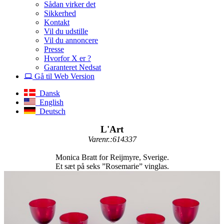
Sådan virker det
Sikkerhed
Kontakt
Vil du udstille
Vil du annoncere
Presse
Hvorfor X er ?
Garanteret Nedsat
Gå til Web Version
Dansk
English
Deutsch
L'Art
Varenr.:614337
Monica Bratt for Reijmyre, Sverige.
Et sæt på seks ”Rosemarie” vinglas.