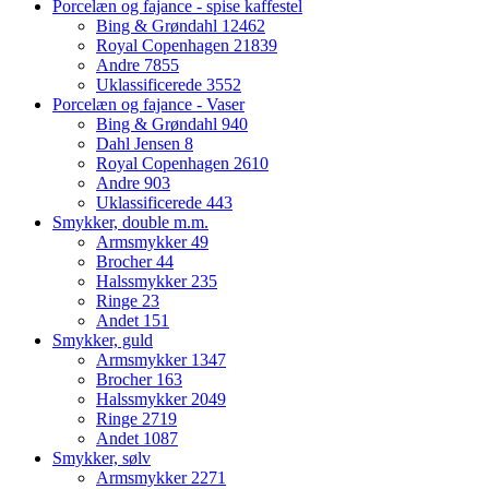
Porcelæn og fajance - spise kaffestel
Bing & Grøndahl
12462
Royal Copenhagen
21839
Andre
7855
Uklassificerede
3552
Porcelæn og fajance - Vaser
Bing & Grøndahl
940
Dahl Jensen
8
Royal Copenhagen
2610
Andre
903
Uklassificerede
443
Smykker, double m.m.
Armsmykker
49
Brocher
44
Halssmykker
235
Ringe
23
Andet
151
Smykker, guld
Armsmykker
1347
Brocher
163
Halssmykker
2049
Ringe
2719
Andet
1087
Smykker, sølv
Armsmykker
2271