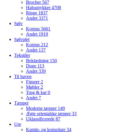
Brocher
567
Halssmykker
4708
Ringe
1837
Andet
3371
Sølv
Korpus
5661
Andet
1919
Sølvplet
Korpus
212
Andet
137
Tekstiler
Beklædning
150
Duge
113
Andet
339
Til haven
Figurer
2
Møbler
2
Trug & kar
0
Andet
7
Tæpper
Moderne tæpper
149
Ægte orientalske tæpper
33
Uklassificerede
87
Ure
Kamin- og konsolure
34