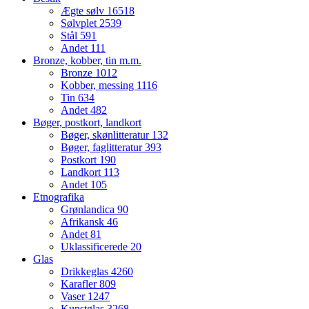
Ægte sølv
16518
Sølvplet
2539
Stål
591
Andet
111
Bronze, kobber, tin m.m.
Bronze
1012
Kobber, messing
1116
Tin
634
Andet
482
Bøger, postkort, landkort
Bøger, skønlitteratur
132
Bøger, faglitteratur
393
Postkort
190
Landkort
113
Andet
105
Etnografika
Grønlandica
90
Afrikansk
46
Andet
81
Uklassificerede
20
Glas
Drikkeglas
4260
Karafler
809
Vaser
1247
Kunstglas
3268