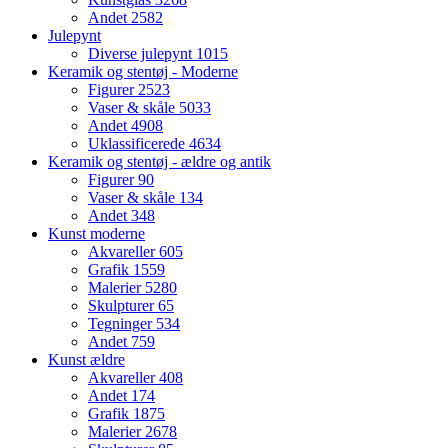
Andet
2582
Julepynt
Diverse julepynt
1015
Keramik og stentøj - Moderne
Figurer
2523
Vaser & skåle
5033
Andet
4908
Uklassificerede
4634
Keramik og stentøj - ældre og antik
Figurer
90
Vaser & skåle
134
Andet
348
Kunst moderne
Akvareller
605
Grafik
1559
Malerier
5280
Skulpturer
65
Tegninger
534
Andet
759
Kunst ældre
Akvareller
408
Andet
174
Grafik
1875
Malerier
2678