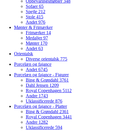
Opbevaringsmøbler
348
Sofaer
65
Spejle
212
Stole
415
Andet
976
Mønter & Frimærker
Frimærker
14
Medaljer
97
Mønter
170
Andet
63
Orientalsk
Diverse orientalsk
775
Porcelæn og fajance
Andet
6745
Porcelæn og fajance - Figurer
Bing & Grøndahl
3761
Dahl Jensen
1209
Royal Copenhagen
5112
Andre
1743
Uklassificerede
876
Porcelæn og fajance - Platter
Bing & Grøndahl
2361
Royal Copenhagen
3441
Andre
1282
Uklassificerede
594