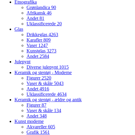
Etnografika
Grønlandica
90
Afrikansk
46
Andet
81
Uklassificerede
20
Glas
Drikkeglas
4263
Karafler
809
Vaser
1247
Kunstglas
3273
Andet
2584
Julepynt
Diverse julepynt
1015
Keramik og stentøj - Moderne
Figurer
2520
Vaser & skåle
5043
Andet
4916
Uklassificerede
4634
Keramik og stentøj - ældre og antik
Figurer
87
Vaser & skåle
134
Andet
348
Kunst moderne
Akvareller
605
Grafik
1561