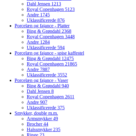
Dahl Jensen
1213
Royal Copenhagen
5123
Andre
1745
Uklassificerede
876
Porcelæn og fajance - Platter
Bing & Grøndahl
2368
Royal Copenhagen
3448
Andre
1284
Uklassificerede
594
Porcelæn og fajance - spise kaffestel
Bing & Grøndahl
12475
Royal Copenhagen
21865
Andre
7887
Uklassificerede
3552
Porcelæn og fajance - Vaser
Bing & Grøndahl
940
Dahl Jensen
8
Royal Copenhagen
2611
Andre
907
Uklassificerede
375
Smykker, double m.m.
Armsmykker
49
Brocher
44
Halssmykker
235
Ringe
23