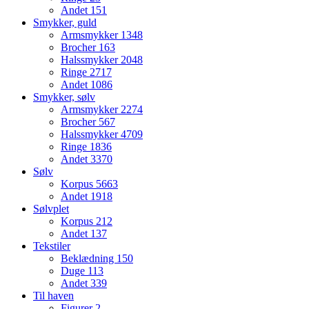
Andet
151
Smykker, guld
Armsmykker
1348
Brocher
163
Halssmykker
2048
Ringe
2717
Andet
1086
Smykker, sølv
Armsmykker
2274
Brocher
567
Halssmykker
4709
Ringe
1836
Andet
3370
Sølv
Korpus
5663
Andet
1918
Sølvplet
Korpus
212
Andet
137
Tekstiler
Beklædning
150
Duge
113
Andet
339
Til haven
Figurer
2