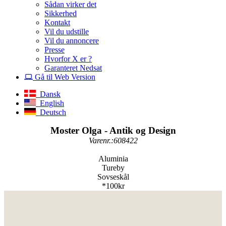
Sådan virker det
Sikkerhed
Kontakt
Vil du udstille
Vil du annoncere
Presse
Hvorfor X er ?
Garanteret Nedsat
Gå til Web Version
Dansk
English
Deutsch
Moster Olga - Antik og Design
Varenr.:608422
Aluminia
Tureby
Sovseskål
*100kr