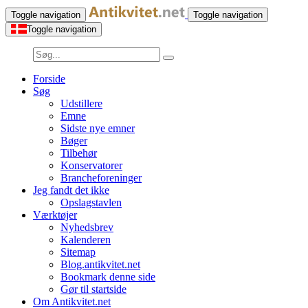
Toggle navigation
Toggle navigation
Toggle navigation
Forside
Søg
Udstillere
Emne
Sidste nye emner
Bøger
Tilbehør
Konservatorer
Brancheforeninger
Jeg fandt det ikke
Opslagstavlen
Værktøjer
Nyhedsbrev
Kalenderen
Sitemap
Blog.antikvitet.net
Bookmark denne side
Gør til startside
Om Antikvitet.net