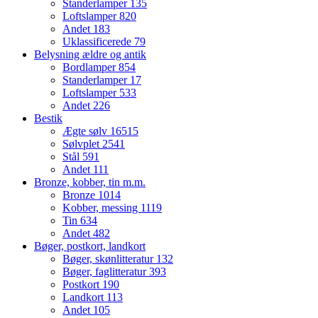
Standerlamper
135
Loftslamper
820
Andet
183
Uklassificerede
79
Belysning ældre og antik
Bordlamper
854
Standerlamper
17
Loftslamper
533
Andet
226
Bestik
Ægte sølv
16515
Sølvplet
2541
Stål
591
Andet
111
Bronze, kobber, tin m.m.
Bronze
1014
Kobber, messing
1119
Tin
634
Andet
482
Bøger, postkort, landkort
Bøger, skønlitteratur
132
Bøger, faglitteratur
393
Postkort
190
Landkort
113
Andet
105