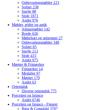
Opbevaringsmøbler
223
Sofaer
238
Spejle
88
Stole
1871
Andet
976
Møbler, ældre og antik
Almuemøbler
142
Borde
626
Møbelsæt og spisestuer
27
Opbevaringsmøbler
348
Sofaer
65
Spejle
213
Stole
415
Andet
975
Mønter & Frimærker
Frimærker
14
Medaljer
97
Mønter
170
Andet
63
Orientalsk
Diverse orientalsk
775
Porcelæn og fajance
Andet
6746
Porcelæn og fajance - Figurer
Bing & Grøndahl
3787