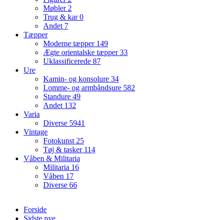
Møbler
2
Trug & kar
0
Andet
7
Tæpper
Moderne tæpper
149
Ægte orientalske tæpper
33
Uklassificerede
87
Ure
Kamin- og konsolure
34
Lomme- og armbåndsure
582
Standure
49
Andet
132
Varia
Diverse
5941
Vintage
Fotokunst
25
Tøj & tasker
114
Våben & Militaria
Militaria
16
Våben
17
Diverse
66
Forside
Sidste nye