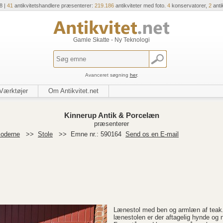
8 |
41
antikvitetshandlere præsenterer:
219.186
antikviteter med foto.
4
konservatorer,
2
anti
Gamle Skatte - Ny Teknologi
Avanceret søgning
her
.
Værktøjer
Om Antikvitet.net
Kinnerup Antik & Porcelæn
præsenterer
moderne
>>
Stole
>>
Emne nr.: 590164
Send os en E-mail
Lænestol med ben og armlæn af teak.
lænestolen er der aftagelig hynde og 