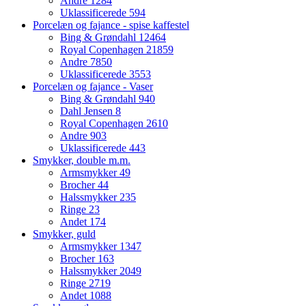
Andre
1284
Uklassificerede
594
Porcelæn og fajance - spise kaffestel
Bing & Grøndahl
12464
Royal Copenhagen
21859
Andre
7850
Uklassificerede
3553
Porcelæn og fajance - Vaser
Bing & Grøndahl
940
Dahl Jensen
8
Royal Copenhagen
2610
Andre
903
Uklassificerede
443
Smykker, double m.m.
Armsmykker
49
Brocher
44
Halssmykker
235
Ringe
23
Andet
174
Smykker, guld
Armsmykker
1347
Brocher
163
Halssmykker
2049
Ringe
2719
Andet
1088