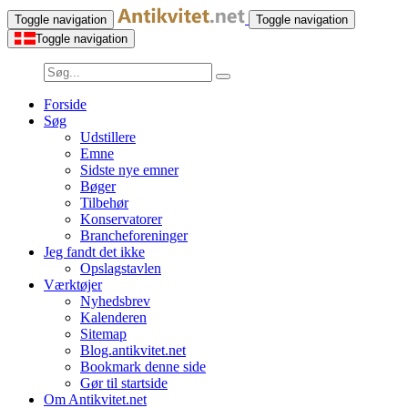
Toggle navigation
Toggle navigation
Toggle navigation
Forside
Søg
Udstillere
Emne
Sidste nye emner
Bøger
Tilbehør
Konservatorer
Brancheforeninger
Jeg fandt det ikke
Opslagstavlen
Værktøjer
Nyhedsbrev
Kalenderen
Sitemap
Blog.antikvitet.net
Bookmark denne side
Gør til startside
Om Antikvitet.net