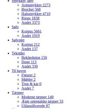
Smykker, sølv
Armsmykker
2273
Brocher
568
Halssmykker
4710
Ringe
1838
Andet
3373
Sølv
Korpus
5661
Andet
1919
Sølvplet
Korpus
212
Andet
137
Tekstiler
Beklædning
150
Duge
113
Andet
339
Til haven
Figurer
2
Møbler
2
Trug & kar
0
Andet
7
Tæpper
Moderne tæpper
149
Ægte orientalske tæpper
33
Uklassificerede
87