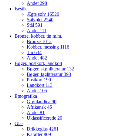
Andet
298
Bestik
Ægte sølv
16520
Sølvplet
2540
Stål
591
Andet
111
Bronze, kobber, tin m.m.
Bronze
1012
Kobber, messing
1116
Tin
634
Andet
482
Bøger, postkort, landkort
Bøger, skønlitteratur
132
Bøger, faglitteratur
393
Postkort
190
Landkort
113
Andet
105
Etnografika
Grønlandica
90
Afrikansk
46
Andet
81
Uklassificerede
20
Glas
Drikkeglas
4261
Karafler
809