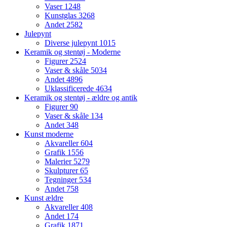
Vaser
1248
Kunstglas
3268
Andet
2582
Julepynt
Diverse julepynt
1015
Keramik og stentøj - Moderne
Figurer
2524
Vaser & skåle
5034
Andet
4896
Uklassificerede
4634
Keramik og stentøj - ældre og antik
Figurer
90
Vaser & skåle
134
Andet
348
Kunst moderne
Akvareller
604
Grafik
1556
Malerier
5279
Skulpturer
65
Tegninger
534
Andet
758
Kunst ældre
Akvareller
408
Andet
174
Grafik
1871