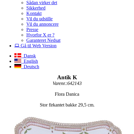
Sådan virker det
Sikkerhed
Kontakt
Vil du udstille
Vil du annoncere
Presse
Hvorfor X er ?
Garanteret Nedsat
Gå til Web Version
Dansk
English
Deutsch
Antik K
Varenr.:642143
Flora Danica
Stor firkantet bakke 29,5 cm.