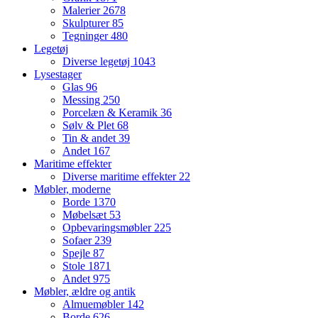
Malerier
2678
Skulpturer
85
Tegninger
480
Legetøj
Diverse legetøj
1043
Lysestager
Glas
96
Messing
250
Porcelæn & Keramik
36
Sølv & Plet
68
Tin & andet
39
Andet
167
Maritime effekter
Diverse maritime effekter
22
Møbler, moderne
Borde
1370
Møbelsæt
53
Opbevaringsmøbler
225
Sofaer
239
Spejle
87
Stole
1871
Andet
975
Møbler, ældre og antik
Almuemøbler
142
Borde
626