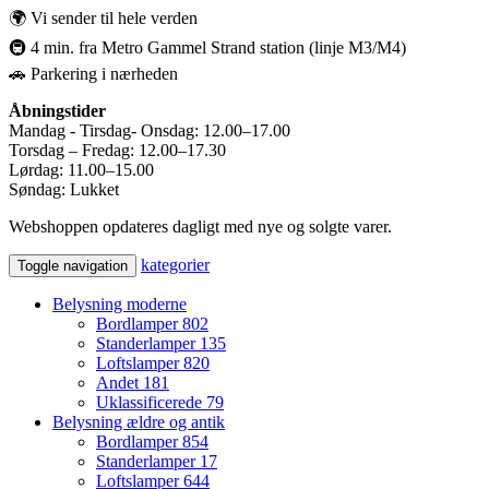
🌍 Vi sender til hele verden
🚇 4 min. fra Metro Gammel Strand station (linje M3/M4)
🚗 Parkering i nærheden
Åbningstider
Mandag - Tirsdag- Onsdag: 12.00–17.00
Torsdag – Fredag: 12.00–17.30
Lørdag: 11.00–15.00
Søndag: Lukket
Webshoppen opdateres dagligt med nye og solgte varer.
kategorier
Toggle navigation
Belysning moderne
Bordlamper
802
Standerlamper
135
Loftslamper
820
Andet
181
Uklassificerede
79
Belysning ældre og antik
Bordlamper
854
Standerlamper
17
Loftslamper
644