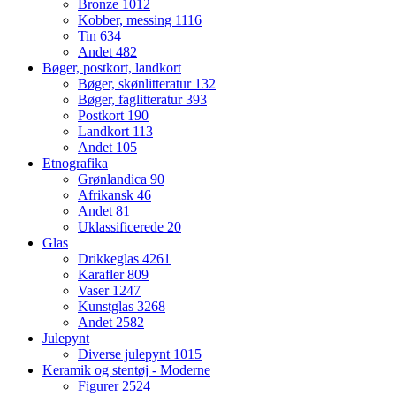
Bronze
1012
Kobber, messing
1116
Tin
634
Andet
482
Bøger, postkort, landkort
Bøger, skønlitteratur
132
Bøger, faglitteratur
393
Postkort
190
Landkort
113
Andet
105
Etnografika
Grønlandica
90
Afrikansk
46
Andet
81
Uklassificerede
20
Glas
Drikkeglas
4261
Karafler
809
Vaser
1247
Kunstglas
3268
Andet
2582
Julepynt
Diverse julepynt
1015
Keramik og stentøj - Moderne
Figurer
2524