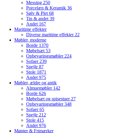
Messing
250
Porcelæn & Keramik
36
Sølv & Plet
68
Tin & andet
39
Andet
167
Maritime effekter
Diverse maritime effekter
22
Møbler, moderne
Borde
1370
Møbelsæt
53
Opbevaringsmøbler
224
Sofaer
239
Spejle
87
Stole
1871
Andet
975
Møbler, ældre og antik
Almuemøbler
142
Borde
626
Møbelsæt og spisestuer
27
Opbevaringsmøbler
348
Sofaer
65
Spejle
212
Stole
415
Andet
976
Mønter & Frimærker