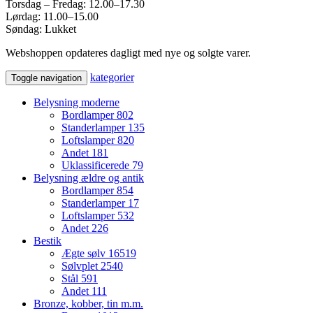
Torsdag – Fredag: 12.00–17.30
Lørdag: 11.00–15.00
Søndag: Lukket
Webshoppen opdateres dagligt med nye og solgte varer.
kategorier
Toggle navigation
Belysning moderne
Bordlamper
802
Standerlamper
135
Loftslamper
820
Andet
181
Uklassificerede
79
Belysning ældre og antik
Bordlamper
854
Standerlamper
17
Loftslamper
532
Andet
226
Bestik
Ægte sølv
16519
Sølvplet
2540
Stål
591
Andet
111
Bronze, kobber, tin m.m.