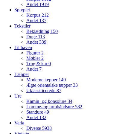
Andet
1919
Sølvplet
Korpus
212
Andet
137
Tekstiler
Beklædning
150
Duge
113
Andet
339
Til haven
Figurer
2
Møbler
2
Trug & kar
0
Andet
7
Tæpper
Moderne tæpper
149
Ægte orientalske tæpper
33
Uklassificerede
87
Ure
Kamin- og konsolure
34
Lomme- og armbåndsure
582
Standure
49
Andet
132
Varia
Diverse
5938
Vintage