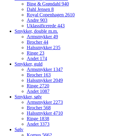
Bing & Grøndahl
940
Dahl Jensen
8
Royal Copenhagen
2610
Andre
903
Uklassificerede
443
Smykker, double m.m.
Armsmykker
49
Brocher
44
Halssmykker
235
Ringe
23
Andet
174
Smykker, guld
Armsmykker
1347
Brocher
163
Halssmykker
2049
Ringe
2720
Andet
1087
Smykker, sølv
Armsmykker
2273
Brocher
568
Halssmykker
4710
Ringe
1838
Andet
3373
Sølv
Korpus
5662