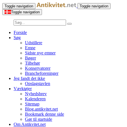
Toggle navigation
Toggle navigation
Toggle navigation
Forside
Søg
Udstillere
Emne
Sidste nye emner
Bøger
Tilbehør
Konservatorer
Brancheforeninger
Jeg fandt det ikke
Opslagstavlen
Værktøjer
Nyhedsbrev
Kalenderen
Sitemap
Blog.antikvitet.net
Bookmark denne side
Gør til startside
Om Antikvitet.net