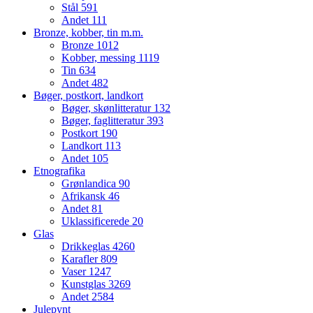
Stål
591
Andet
111
Bronze, kobber, tin m.m.
Bronze
1012
Kobber, messing
1119
Tin
634
Andet
482
Bøger, postkort, landkort
Bøger, skønlitteratur
132
Bøger, faglitteratur
393
Postkort
190
Landkort
113
Andet
105
Etnografika
Grønlandica
90
Afrikansk
46
Andet
81
Uklassificerede
20
Glas
Drikkeglas
4260
Karafler
809
Vaser
1247
Kunstglas
3269
Andet
2584
Julepynt