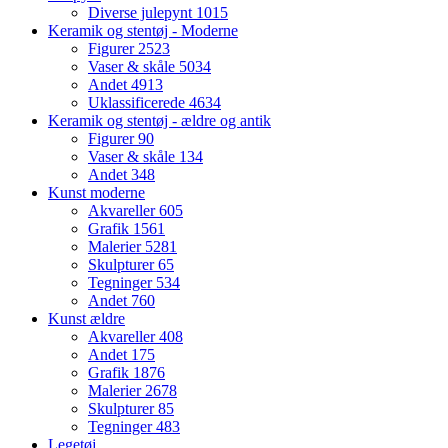
Diverse julepynt
1015
Keramik og stentøj - Moderne
Figurer
2523
Vaser & skåle
5034
Andet
4913
Uklassificerede
4634
Keramik og stentøj - ældre og antik
Figurer
90
Vaser & skåle
134
Andet
348
Kunst moderne
Akvareller
605
Grafik
1561
Malerier
5281
Skulpturer
65
Tegninger
534
Andet
760
Kunst ældre
Akvareller
408
Andet
175
Grafik
1876
Malerier
2678
Skulpturer
85
Tegninger
483
Legetøj