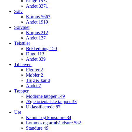
Ringe
1837
Andet
3371
Sølv
Korpus
5663
Andet
1919
Sølvplet
Korpus
212
Andet
137
Tekstiler
Beklædning
150
Duge
113
Andet
339
Til haven
Figurer
2
Møbler
2
Trug & kar
0
Andet
7
Tæpper
Moderne tæpper
149
Ægte orientalske tæpper
33
Uklassificerede
87
Ure
Kamin- og konsolure
34
Lomme- og armbåndsure
582
Standure
49