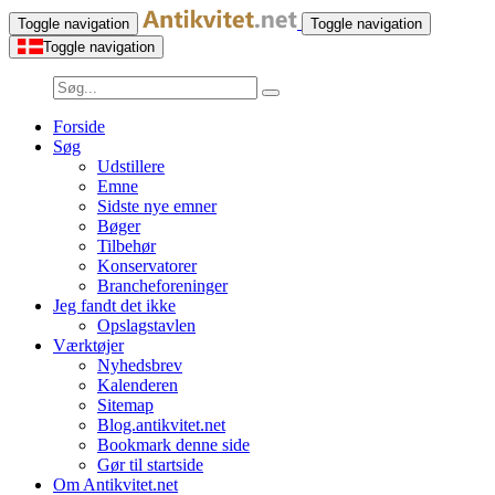
Toggle navigation
Toggle navigation
Toggle navigation
Forside
Søg
Udstillere
Emne
Sidste nye emner
Bøger
Tilbehør
Konservatorer
Brancheforeninger
Jeg fandt det ikke
Opslagstavlen
Værktøjer
Nyhedsbrev
Kalenderen
Sitemap
Blog.antikvitet.net
Bookmark denne side
Gør til startside
Om Antikvitet.net