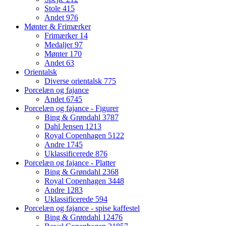
Stole
415
Andet
976
Mønter & Frimærker
Frimærker
14
Medaljer
97
Mønter
170
Andet
63
Orientalsk
Diverse orientalsk
775
Porcelæn og fajance
Andet
6745
Porcelæn og fajance - Figurer
Bing & Grøndahl
3787
Dahl Jensen
1213
Royal Copenhagen
5122
Andre
1745
Uklassificerede
876
Porcelæn og fajance - Platter
Bing & Grøndahl
2368
Royal Copenhagen
3448
Andre
1283
Uklassificerede
594
Porcelæn og fajance - spise kaffestel
Bing & Grøndahl
12476