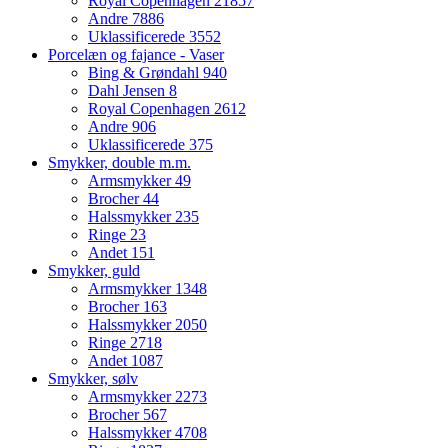
Royal Copenhagen
21857
Andre
7886
Uklassificerede
3552
Porcelæn og fajance - Vaser
Bing & Grøndahl
940
Dahl Jensen
8
Royal Copenhagen
2612
Andre
906
Uklassificerede
375
Smykker, double m.m.
Armsmykker
49
Brocher
44
Halssmykker
235
Ringe
23
Andet
151
Smykker, guld
Armsmykker
1348
Brocher
163
Halssmykker
2050
Ringe
2718
Andet
1087
Smykker, sølv
Armsmykker
2273
Brocher
567
Halssmykker
4708