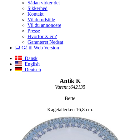
Sådan virker det
Sikkerhed
Kontakt
Vil du udstille
Vil du annoncere
Presse
Hvorfor X er ?
Garanteret Nedsat
Gå til Web Version
Dansk
English
Deutsch
Antik K
Varenr.:642135
Berte
Kagetallerken 16,8 cm.