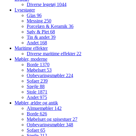
Diverse legetøj
1044
Lysestager
Glas
96
Messing
250
Porcelæn & Keramik
36
Sølv & Plet
68
Tin & andet
39
Andet
168
Maritime effekter
Diverse maritime effekter
22
Møbler, moderne
Borde
1370
Møbelsæt
53
Opbevaringsmøbler
224
Sofaer
239
Spejle
88
Stole
1871
Andet
975
Møbler, ældre og antik
Almuemøbler
142
Borde
626
Møbelsæt og spisestuer
27
Opbevaringsmøbler
348
Sofaer
65
Spejle
212