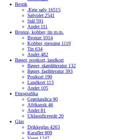
Bestik
Ægte sølv
16515
Sølvplet
2541
Stål
591
Andet
111
Bronze, kobber, tin m.m.
Bronze
1014
Kobber, messing
1119
Tin
634
Andet
482
Bøger, postkort, landkort
Bøger, skønlitteratur
132
Bøger, faglitteratur
393
Postkort
190
Landkort
113
Andet
105
Etnografika
Grønlandica
90
Afrikansk
46
Andet
81
Uklassificerede
20
Glas
Drikkeglas
4263
Karafler
809
Vaser
1247