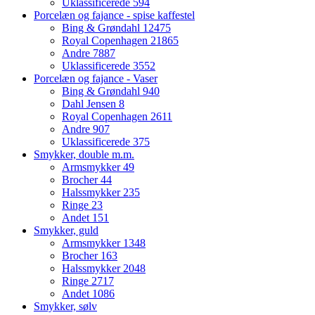
Uklassificerede
594
Porcelæn og fajance - spise kaffestel
Bing & Grøndahl
12475
Royal Copenhagen
21865
Andre
7887
Uklassificerede
3552
Porcelæn og fajance - Vaser
Bing & Grøndahl
940
Dahl Jensen
8
Royal Copenhagen
2611
Andre
907
Uklassificerede
375
Smykker, double m.m.
Armsmykker
49
Brocher
44
Halssmykker
235
Ringe
23
Andet
151
Smykker, guld
Armsmykker
1348
Brocher
163
Halssmykker
2048
Ringe
2717
Andet
1086
Smykker, sølv