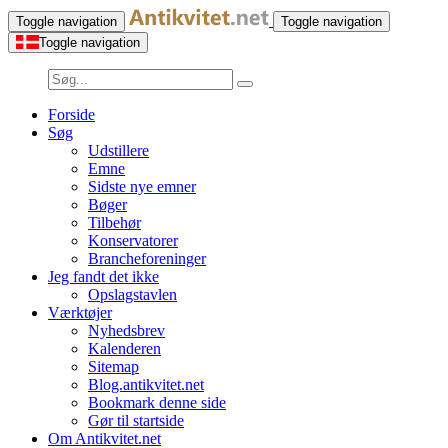
Toggle navigation
Toggle navigation
Toggle navigation
Forside
Søg
Udstillere
Emne
Sidste nye emner
Bøger
Tilbehør
Konservatorer
Brancheforeninger
Jeg fandt det ikke
Opslagstavlen
Værktøjer
Nyhedsbrev
Kalenderen
Sitemap
Blog.antikvitet.net
Bookmark denne side
Gør til startside
Om Antikvitet.net