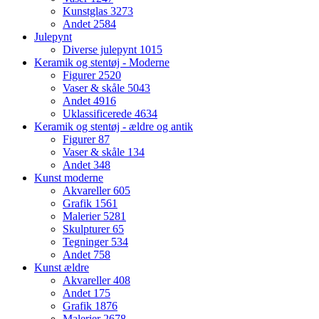
Kunstglas
3273
Andet
2584
Julepynt
Diverse julepynt
1015
Keramik og stentøj - Moderne
Figurer
2520
Vaser & skåle
5043
Andet
4916
Uklassificerede
4634
Keramik og stentøj - ældre og antik
Figurer
87
Vaser & skåle
134
Andet
348
Kunst moderne
Akvareller
605
Grafik
1561
Malerier
5281
Skulpturer
65
Tegninger
534
Andet
758
Kunst ældre
Akvareller
408
Andet
175
Grafik
1876
Malerier
2678