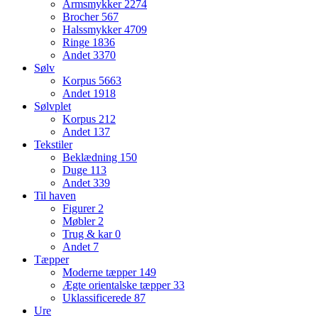
Armsmykker
2274
Brocher
567
Halssmykker
4709
Ringe
1836
Andet
3370
Sølv
Korpus
5663
Andet
1918
Sølvplet
Korpus
212
Andet
137
Tekstiler
Beklædning
150
Duge
113
Andet
339
Til haven
Figurer
2
Møbler
2
Trug & kar
0
Andet
7
Tæpper
Moderne tæpper
149
Ægte orientalske tæpper
33
Uklassificerede
87
Ure