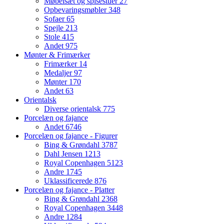
Møbelsæt og spisestuer
27
Opbevaringsmøbler
348
Sofaer
65
Spejle
213
Stole
415
Andet
975
Mønter & Frimærker
Frimærker
14
Medaljer
97
Mønter
170
Andet
63
Orientalsk
Diverse orientalsk
775
Porcelæn og fajance
Andet
6746
Porcelæn og fajance - Figurer
Bing & Grøndahl
3787
Dahl Jensen
1213
Royal Copenhagen
5123
Andre
1745
Uklassificerede
876
Porcelæn og fajance - Platter
Bing & Grøndahl
2368
Royal Copenhagen
3448
Andre
1284