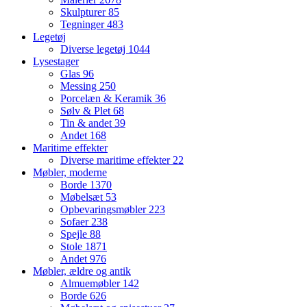
Skulpturer
85
Tegninger
483
Legetøj
Diverse legetøj
1044
Lysestager
Glas
96
Messing
250
Porcelæn & Keramik
36
Sølv & Plet
68
Tin & andet
39
Andet
168
Maritime effekter
Diverse maritime effekter
22
Møbler, moderne
Borde
1370
Møbelsæt
53
Opbevaringsmøbler
223
Sofaer
238
Spejle
88
Stole
1871
Andet
976
Møbler, ældre og antik
Almuemøbler
142
Borde
626