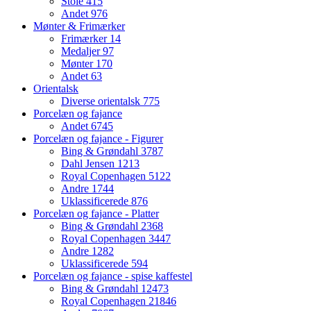
Stole
415
Andet
976
Mønter & Frimærker
Frimærker
14
Medaljer
97
Mønter
170
Andet
63
Orientalsk
Diverse orientalsk
775
Porcelæn og fajance
Andet
6745
Porcelæn og fajance - Figurer
Bing & Grøndahl
3787
Dahl Jensen
1213
Royal Copenhagen
5122
Andre
1744
Uklassificerede
876
Porcelæn og fajance - Platter
Bing & Grøndahl
2368
Royal Copenhagen
3447
Andre
1282
Uklassificerede
594
Porcelæn og fajance - spise kaffestel
Bing & Grøndahl
12473
Royal Copenhagen
21846