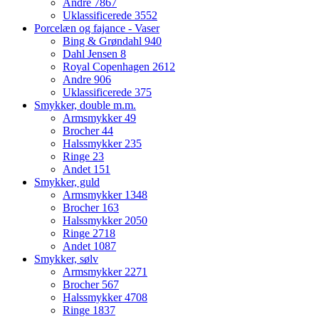
Andre
7867
Uklassificerede
3552
Porcelæn og fajance - Vaser
Bing & Grøndahl
940
Dahl Jensen
8
Royal Copenhagen
2612
Andre
906
Uklassificerede
375
Smykker, double m.m.
Armsmykker
49
Brocher
44
Halssmykker
235
Ringe
23
Andet
151
Smykker, guld
Armsmykker
1348
Brocher
163
Halssmykker
2050
Ringe
2718
Andet
1087
Smykker, sølv
Armsmykker
2271
Brocher
567
Halssmykker
4708
Ringe
1837