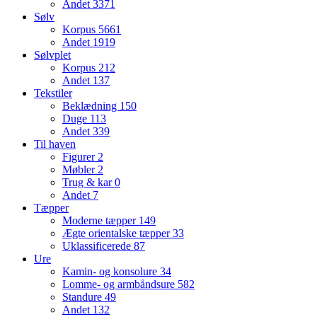
Andet
3371
Sølv
Korpus
5661
Andet
1919
Sølvplet
Korpus
212
Andet
137
Tekstiler
Beklædning
150
Duge
113
Andet
339
Til haven
Figurer
2
Møbler
2
Trug & kar
0
Andet
7
Tæpper
Moderne tæpper
149
Ægte orientalske tæpper
33
Uklassificerede
87
Ure
Kamin- og konsolure
34
Lomme- og armbåndsure
582
Standure
49
Andet
132