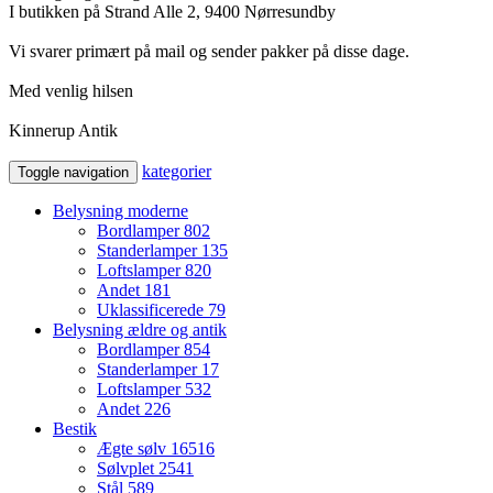
I butikken på Strand Alle 2, 9400 Nørresundby
Vi svarer primært på mail og sender pakker på disse dage.
Med venlig hilsen
Kinnerup Antik
kategorier
Toggle navigation
Belysning moderne
Bordlamper
802
Standerlamper
135
Loftslamper
820
Andet
181
Uklassificerede
79
Belysning ældre og antik
Bordlamper
854
Standerlamper
17
Loftslamper
532
Andet
226
Bestik
Ægte sølv
16516
Sølvplet
2541
Stål
589