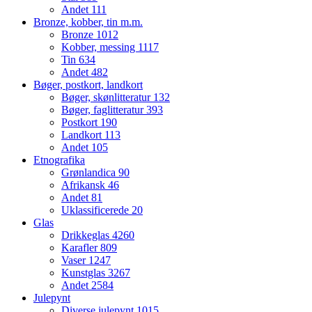
Andet
111
Bronze, kobber, tin m.m.
Bronze
1012
Kobber, messing
1117
Tin
634
Andet
482
Bøger, postkort, landkort
Bøger, skønlitteratur
132
Bøger, faglitteratur
393
Postkort
190
Landkort
113
Andet
105
Etnografika
Grønlandica
90
Afrikansk
46
Andet
81
Uklassificerede
20
Glas
Drikkeglas
4260
Karafler
809
Vaser
1247
Kunstglas
3267
Andet
2584
Julepynt
Diverse julepynt
1015