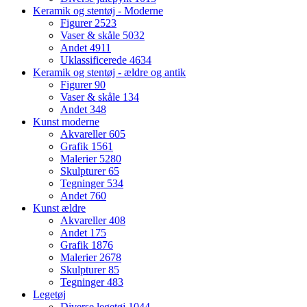
Keramik og stentøj - Moderne
Figurer
2523
Vaser & skåle
5032
Andet
4911
Uklassificerede
4634
Keramik og stentøj - ældre og antik
Figurer
90
Vaser & skåle
134
Andet
348
Kunst moderne
Akvareller
605
Grafik
1561
Malerier
5280
Skulpturer
65
Tegninger
534
Andet
760
Kunst ældre
Akvareller
408
Andet
175
Grafik
1876
Malerier
2678
Skulpturer
85
Tegninger
483
Legetøj
Diverse legetøj
1044