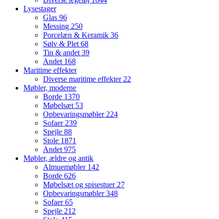
Lysestager
Glas
96
Messing
250
Porcelæn & Keramik
36
Sølv & Plet
68
Tin & andet
39
Andet
168
Maritime effekter
Diverse maritime effekter
22
Møbler, moderne
Borde
1370
Møbelsæt
53
Opbevaringsmøbler
224
Sofaer
239
Spejle
88
Stole
1871
Andet
975
Møbler, ældre og antik
Almuemøbler
142
Borde
626
Møbelsæt og spisestuer
27
Opbevaringsmøbler
348
Sofaer
65
Spejle
212