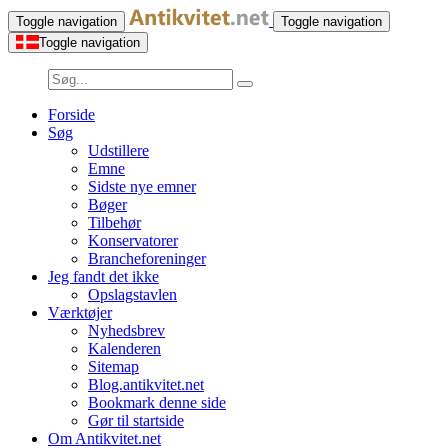
Toggle navigation
Toggle navigation
Toggle navigation
Forside
Søg
Udstillere
Emne
Sidste nye emner
Bøger
Tilbehør
Konservatorer
Brancheforeninger
Jeg fandt det ikke
Opslagstavlen
Værktøjer
Nyhedsbrev
Kalenderen
Sitemap
Blog.antikvitet.net
Bookmark denne side
Gør til startside
Om Antikvitet.net