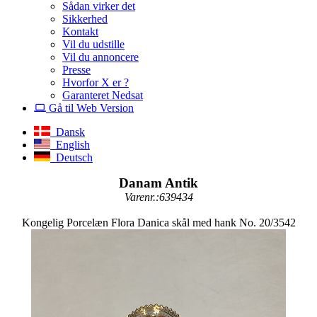
Sådan virker det
Sikkerhed
Kontakt
Vil du udstille
Vil du annoncere
Presse
Hvorfor X er ?
Garanteret Nedsat
Gå til Web Version
Dansk
English
Deutsch
Danam Antik
Varenr.:639434
Kongelig Porcelæn Flora Danica skål med hank No. 20/3542