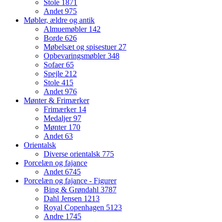
Stole
1871
Andet
975
Møbler, ældre og antik
Almuemøbler
142
Borde
626
Møbelsæt og spisestuer
27
Opbevaringsmøbler
348
Sofaer
65
Spejle
212
Stole
415
Andet
976
Mønter & Frimærker
Frimærker
14
Medaljer
97
Mønter
170
Andet
63
Orientalsk
Diverse orientalsk
775
Porcelæn og fajance
Andet
6745
Porcelæn og fajance - Figurer
Bing & Grøndahl
3787
Dahl Jensen
1213
Royal Copenhagen
5123
Andre
1745