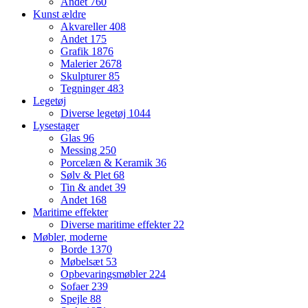
Andet
760
Kunst ældre
Akvareller
408
Andet
175
Grafik
1876
Malerier
2678
Skulpturer
85
Tegninger
483
Legetøj
Diverse legetøj
1044
Lysestager
Glas
96
Messing
250
Porcelæn & Keramik
36
Sølv & Plet
68
Tin & andet
39
Andet
168
Maritime effekter
Diverse maritime effekter
22
Møbler, moderne
Borde
1370
Møbelsæt
53
Opbevaringsmøbler
224
Sofaer
239
Spejle
88