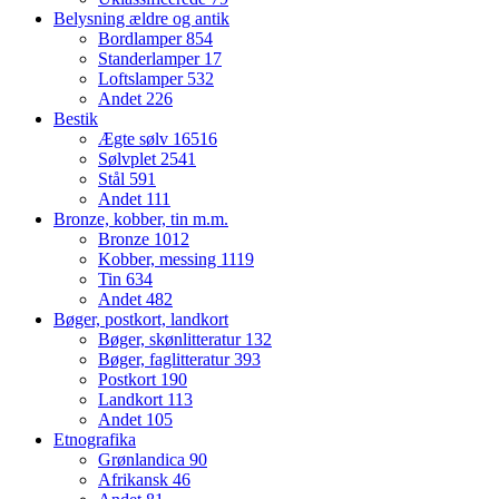
Belysning ældre og antik
Bordlamper
854
Standerlamper
17
Loftslamper
532
Andet
226
Bestik
Ægte sølv
16516
Sølvplet
2541
Stål
591
Andet
111
Bronze, kobber, tin m.m.
Bronze
1012
Kobber, messing
1119
Tin
634
Andet
482
Bøger, postkort, landkort
Bøger, skønlitteratur
132
Bøger, faglitteratur
393
Postkort
190
Landkort
113
Andet
105
Etnografika
Grønlandica
90
Afrikansk
46