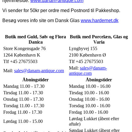
hjemmeside:
www.danam-antique.com
Vi sender for 50kr per ordre med Postnord til Pakkeshop.
Besøg vores info site om Dansk Glas
www.hardernet.dk
Butik med Guld, Sølv og Flora
Butik med Porcelæn, Glas og
Danica
Varia
Store Kongensgade 76
Lyngbyvej 155
1264 København K
2100 København Ø
Tlf +45 27675503
Tlf +45 27675503
Mail:
sales@danam-
Mail:
sales@danam-antique.com
antique.com
Åbningstider
Åbningstider
Mandag 11.00 - 17.30
Mandag 10.00 - 16.00
Tirsdag 11.00 - 17.30
Tirsdag 10.00 - 16.00
Onsdag 11.00 - 17.30
Onsdag 10.00 - 16.00
Torsdag 11.00 - 17.30
Torsdag 10.00 - 16.00
Fredag 11.00 - 17.30
Fredag 10.00 - 16.00
Lørdag Lukket (åbent efter
Lørdag 11.00 - 15.00
aftale)
Søndag Lukket (åbent efter