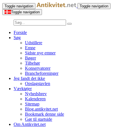
Toggle navigation
Toggle navigation
Toggle navigation
Forside
Søg
Udstillere
Emne
Sidste nye emner
Bøger
Tilbehør
Konservatorer
Brancheforeninger
Jeg fandt det ikke
Opslagstavlen
Værktøjer
Nyhedsbrev
Kalenderen
Sitemap
Blog.antikvitet.net
Bookmark denne side
Gør til startside
Om Antikvitet.net