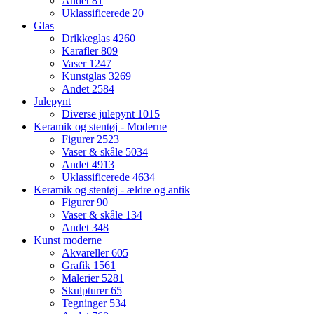
Andet
81
Uklassificerede
20
Glas
Drikkeglas
4260
Karafler
809
Vaser
1247
Kunstglas
3269
Andet
2584
Julepynt
Diverse julepynt
1015
Keramik og stentøj - Moderne
Figurer
2523
Vaser & skåle
5034
Andet
4913
Uklassificerede
4634
Keramik og stentøj - ældre og antik
Figurer
90
Vaser & skåle
134
Andet
348
Kunst moderne
Akvareller
605
Grafik
1561
Malerier
5281
Skulpturer
65
Tegninger
534