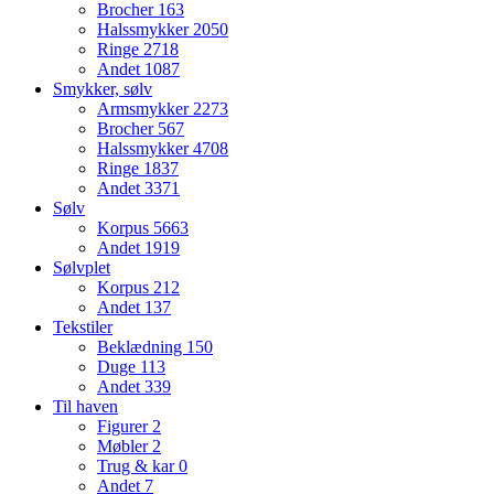
Brocher
163
Halssmykker
2050
Ringe
2718
Andet
1087
Smykker, sølv
Armsmykker
2273
Brocher
567
Halssmykker
4708
Ringe
1837
Andet
3371
Sølv
Korpus
5663
Andet
1919
Sølvplet
Korpus
212
Andet
137
Tekstiler
Beklædning
150
Duge
113
Andet
339
Til haven
Figurer
2
Møbler
2
Trug & kar
0
Andet
7