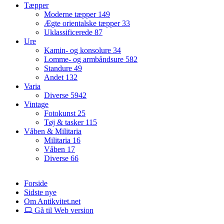
Tæpper
Moderne tæpper
149
Ægte orientalske tæpper
33
Uklassificerede
87
Ure
Kamin- og konsolure
34
Lomme- og armbåndsure
582
Standure
49
Andet
132
Varia
Diverse
5942
Vintage
Fotokunst
25
Tøj & tasker
115
Våben & Militaria
Militaria
16
Våben
17
Diverse
66
Forside
Sidste nye
Om Antikvitet.net
Gå til Web version