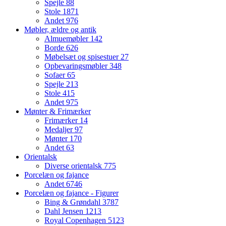
Spejle
88
Stole
1871
Andet
976
Møbler, ældre og antik
Almuemøbler
142
Borde
626
Møbelsæt og spisestuer
27
Opbevaringsmøbler
348
Sofaer
65
Spejle
213
Stole
415
Andet
975
Mønter & Frimærker
Frimærker
14
Medaljer
97
Mønter
170
Andet
63
Orientalsk
Diverse orientalsk
775
Porcelæn og fajance
Andet
6746
Porcelæn og fajance - Figurer
Bing & Grøndahl
3787
Dahl Jensen
1213
Royal Copenhagen
5123