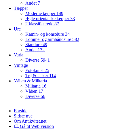
Andet
7
Tæpper
Moderne tæpper
149
Ægte orientalske tæpper
33
Uklassificerede
87
Ure
Kamin- og konsolure
34
Lomme- og armbåndsure
582
Standure
49
Andet
132
Varia
Diverse
5941
Vintage
Fotokunst
25
Tøj & tasker
114
Våben & Militaria
Militaria
16
Våben
17
Diverse
66
Forside
Sidste nye
Om Antikvitet.net
Gå til Web version