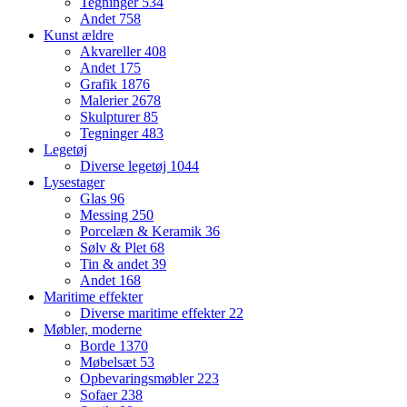
Tegninger
534
Andet
758
Kunst ældre
Akvareller
408
Andet
175
Grafik
1876
Malerier
2678
Skulpturer
85
Tegninger
483
Legetøj
Diverse legetøj
1044
Lysestager
Glas
96
Messing
250
Porcelæn & Keramik
36
Sølv & Plet
68
Tin & andet
39
Andet
168
Maritime effekter
Diverse maritime effekter
22
Møbler, moderne
Borde
1370
Møbelsæt
53
Opbevaringsmøbler
223
Sofaer
238