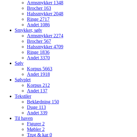
Armsmykker
1348
Brocher
163
Halssmykker
2048
Ringe
2717
Andet
1086
Smykker, sølv
Armsmykker
2274
Brocher
567
Halssmykker
4709
Ringe
1836
Andet
3370
Sølv
Korpus
5663
Andet
1918
Sølvplet
Korpus
212
Andet
137
Tekstiler
Beklædning
150
Duge
113
Andet
339
Til haven
Figurer
2
Møbler
2
Trug & kar
0