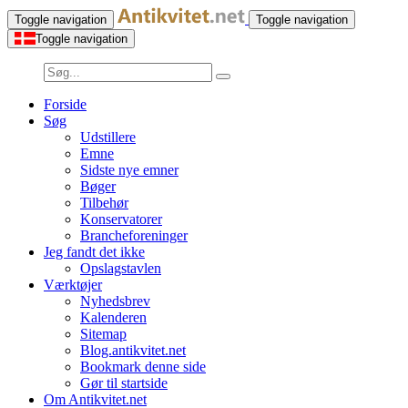
Toggle navigation
Toggle navigation
Toggle navigation
Forside
Søg
Udstillere
Emne
Sidste nye emner
Bøger
Tilbehør
Konservatorer
Brancheforeninger
Jeg fandt det ikke
Opslagstavlen
Værktøjer
Nyhedsbrev
Kalenderen
Sitemap
Blog.antikvitet.net
Bookmark denne side
Gør til startside
Om Antikvitet.net