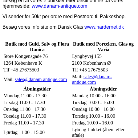
Besøg en af vores 2 butikker eller bestil online på vores
hjemmeside:
www.danam-antique.com
Vi sender for 50kr per ordre med Postnord til Pakkeshop.
Besøg vores info site om Dansk Glas
www.hardernet.dk
Butik med Guld, Sølv og Flora
Butik med Porcelæn, Glas og
Danica
Varia
Store Kongensgade 76
Lyngbyvej 155
1264 København K
2100 København Ø
Tlf +45 27675503
Tlf +45 27675503
Mail:
sales@danam-
Mail:
sales@danam-antique.com
antique.com
Åbningstider
Åbningstider
Mandag 11.00 - 17.30
Mandag 10.00 - 16.00
Tirsdag 11.00 - 17.30
Tirsdag 10.00 - 16.00
Onsdag 11.00 - 17.30
Onsdag 10.00 - 16.00
Torsdag 11.00 - 17.30
Torsdag 10.00 - 16.00
Fredag 11.00 - 17.30
Fredag 10.00 - 16.00
Lørdag Lukket (åbent efter
Lørdag 11.00 - 15.00
aftale)