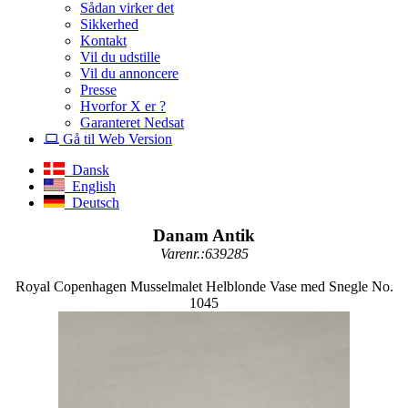
Sådan virker det
Sikkerhed
Kontakt
Vil du udstille
Vil du annoncere
Presse
Hvorfor X er ?
Garanteret Nedsat
Gå til Web Version
Dansk
English
Deutsch
Danam Antik
Varenr.:639285
Royal Copenhagen Musselmalet Helblonde Vase med Snegle No.
1045