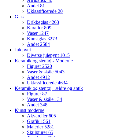
Afrikansk
46
Andet
81
Uklassificerede
20
Glas
Drikkeglas
4263
Karafler
809
Vaser
1247
Kunstglas
3273
Andet
2584
Julepynt
Diverse julepynt
1015
Keramik og stentøj - Moderne
Figurer
2520
Vaser & skåle
5043
Andet
4912
Uklassificerede
4634
Keramik og stentøj - ældre og antik
Figurer
87
Vaser & skåle
134
Andet
348
Kunst moderne
Akvareller
605
Grafik
1561
Malerier
5281
Skulpturer
65