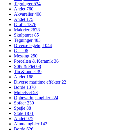
Tegninger
534
Andet
760
Akvareller
408
Andet
175
Grafik
1876
Malerier
2678
Skulpturer
85
Tegninger
483
Diverse legetøj
1044
Glas
96
Messing
250
Porcelæn & Keramik
36
Sølv & Plet
68
Tin & andet
39
Andet
168
Diverse maritime effekter
22
Borde
1370
Møbelsæt
53
Opbevaringsmøbler
224
Sofaer
239
Spejle
88
Stole
1871
Andet
975
Almuemøbler
142
Borde
626