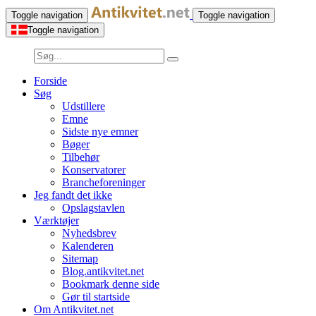
Toggle navigation
Toggle navigation
Toggle navigation
Forside
Søg
Udstillere
Emne
Sidste nye emner
Bøger
Tilbehør
Konservatorer
Brancheforeninger
Jeg fandt det ikke
Opslagstavlen
Værktøjer
Nyhedsbrev
Kalenderen
Sitemap
Blog.antikvitet.net
Bookmark denne side
Gør til startside
Om Antikvitet.net