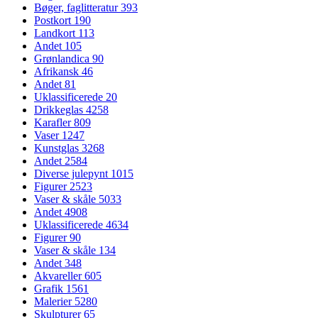
Bøger, faglitteratur
393
Postkort
190
Landkort
113
Andet
105
Grønlandica
90
Afrikansk
46
Andet
81
Uklassificerede
20
Drikkeglas
4258
Karafler
809
Vaser
1247
Kunstglas
3268
Andet
2584
Diverse julepynt
1015
Figurer
2523
Vaser & skåle
5033
Andet
4908
Uklassificerede
4634
Figurer
90
Vaser & skåle
134
Andet
348
Akvareller
605
Grafik
1561
Malerier
5280
Skulpturer
65