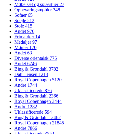
Møbelsæt og spisestuer
27
Opbevaringsmøbler
348
Sofaer
65
Spejle
212
Stole
415
Andet
976
Frimærker
14
Medaljer
97
Mønter
170
Andet
63
Diverse orientalsk
775
Andet
6746
Bing & Grøndahl
3782
Dahl Jensen
1213
Royal Copenhagen
5120
Andre
1744
Uklassificerede
876
Bing & Grøndahl
2366
Royal Copenhagen
3444
Andre
1282
Uklassificerede
594
Bing & Grøndahl
12462
Royal Copenhagen
21845
Andre
7866
Uklassificerede
3552