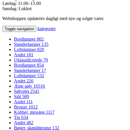
Lørdag: 11.00–15.00
Søndag: Lukket
Webshoppen opdateres dagligt med nye og solgte varer.
kategorier
Toggle navigation
Bordlamper
802
Standerlamper
135
Loftslamper
820
Andet
181
Uklassificerede
79
Bordlamper
854
Standerlamper
17
Loftslamper
532
Andet
226
Ægte sølv
16516
Sølvplet
2541
Stål
589
Andet
111
Bronze
1012
Kobber, messing
1117
Tin
634
Andet
482
Bøger, skønlitteratur
132