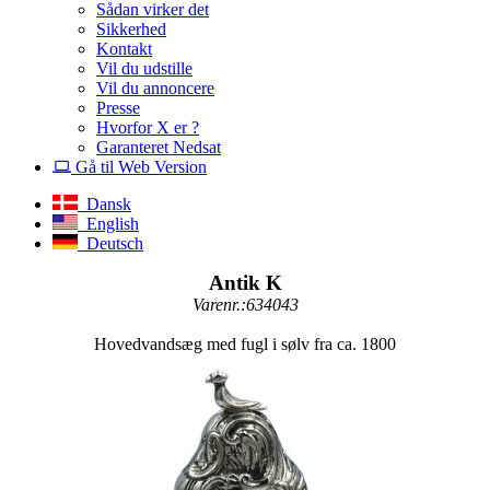
Sådan virker det
Sikkerhed
Kontakt
Vil du udstille
Vil du annoncere
Presse
Hvorfor X er ?
Garanteret Nedsat
Gå til Web Version
Dansk
English
Deutsch
Antik K
Varenr.:634043
Hovedvandsæg med fugl i sølv fra ca. 1800