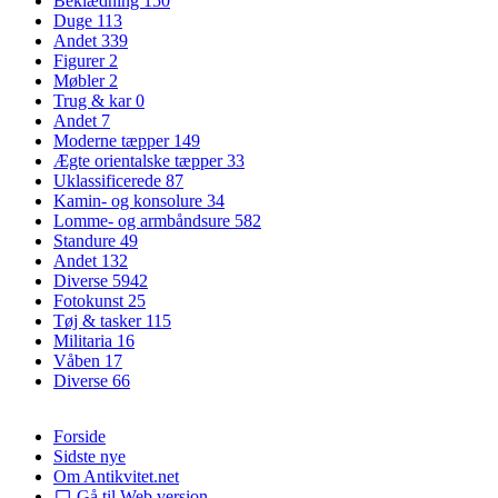
Beklædning
150
Duge
113
Andet
339
Figurer
2
Møbler
2
Trug & kar
0
Andet
7
Moderne tæpper
149
Ægte orientalske tæpper
33
Uklassificerede
87
Kamin- og konsolure
34
Lomme- og armbåndsure
582
Standure
49
Andet
132
Diverse
5942
Fotokunst
25
Tøj & tasker
115
Militaria
16
Våben
17
Diverse
66
Forside
Sidste nye
Om Antikvitet.net
Gå til Web version