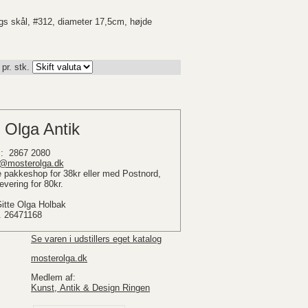
ngs skål, #312, diameter 17,5cm, højde
pr. stk.
 Olga Antik
: 2867 2080
@mosterolga.dk
pakkeshop for 38kr eller med Postnord,
vering for 80kr.
Gitte Olga Holbak
. 26471168
Se varen i udstillers eget katalog
mosterolga.dk
Medlem af:
Kunst, Antik & Design Ringen