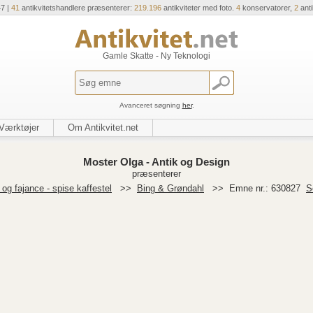
47 |
41
antikvitetshandlere præsenterer:
219.196
antikviteter med foto.
4
konservatorer,
2
ant
Gamle Skatte - Ny Teknologi
Avanceret søgning
her
.
Værktøjer
Om Antikvitet.net
Moster Olga - Antik og Design
præsenterer
og fajance - spise kaffestel
>>
Bing & Grøndahl
>>
Emne nr.: 630827
S