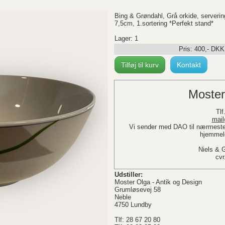
Bing & Grøndahl, Grå orkide, serveri
7,5cm, 1.sortering *Perfekt stand*
Lager: 1
Pris:
400
,-
DKK
Tilføj til kurv
Kontakt
Moster
Tlf.
mail
Vi sender med DAO til nærmeste 
hjemmele
Niels & 
cvr
Udstiller:
Moster Olga - Antik og Design
Grumløsevej 58
Neble
4750 Lundby
Tlf: 28 67 20 80