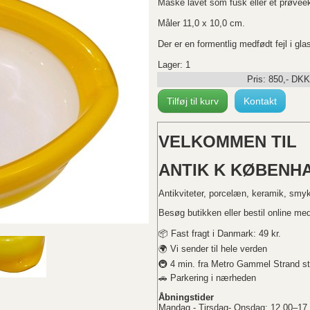
Måske lavet som fusk eller et prøvee
Måler 11,0 x 10,0 cm.
Der er en formentlig medfødt fejl i glass
Lager: 1
Pris:
850
,-
DKK
Tilføj til kurv
Kontakt
VELKOMMEN TIL
ANTIK K KØBENHA
Antikviteter, porcelæn, keramik, smy
Besøg butikken eller bestil online med 
📦 Fast fragt i Danmark: 49 kr.
🌍 Vi sender til hele verden
🚇 4 min. fra Metro Gammel Strand st
🚗 Parkering i nærheden
Åbningstider
Mandag - Tirsdag- Onsdag: 12.00–17