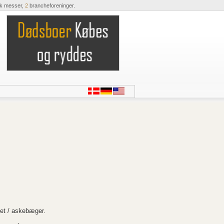
ik messer,
2
brancheforeninger.
et / askebæger.