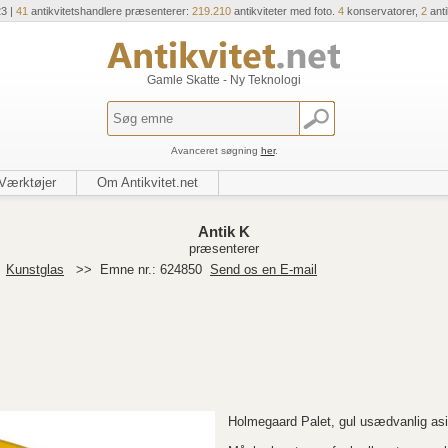
23 |
41
antikvitetshandlere præsenterer:
219.210
antikviteter med foto.
4
konservatorer,
2
ant
Gamle Skatte - Ny Teknologi
Avanceret søgning
her
.
Værktøjer
Om Antikvitet.net
Antik K
præsenterer
>
Kunstglas
>>
Emne nr.: 624850
Send os en E-mail
Holmegaard Palet, gul usædvanlig asi