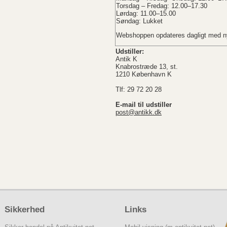
Torsdag – Fredag: 12.00–17.30
Lørdag: 11.00–15.00
Søndag: Lukket
Webshoppen opdateres dagligt med ny
Udstiller:
Antik K
Knabrostræde 13, st.
1210 København K
Tlf: 29 72 20 28
E-mail til udstiller
post@antikk.dk
Sikkerhed
Links