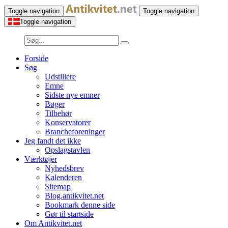
Toggle navigation
Toggle navigation
Toggle navigation
Forside
Søg
Udstillere
Emne
Sidste nye emner
Bøger
Tilbehør
Konservatorer
Brancheforeninger
Jeg fandt det ikke
Opslagstavlen
Værktøjer
Nyhedsbrev
Kalenderen
Sitemap
Blog.antikvitet.net
Bookmark denne side
Gør til startside
Om Antikvitet.net