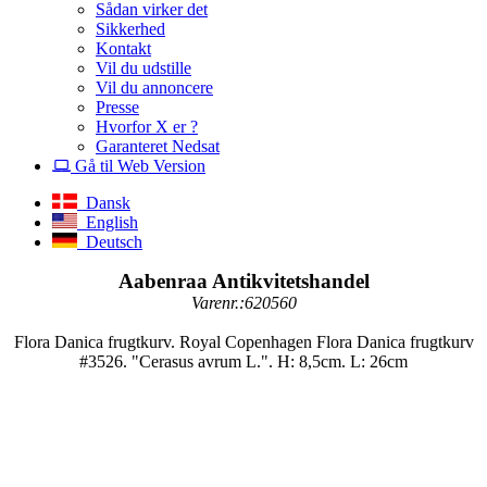
Sådan virker det
Sikkerhed
Kontakt
Vil du udstille
Vil du annoncere
Presse
Hvorfor X er ?
Garanteret Nedsat
Gå til Web Version
Dansk
English
Deutsch
Aabenraa Antikvitetshandel
Varenr.:620560
Flora Danica frugtkurv. Royal Copenhagen Flora Danica frugtkurv
#3526. "Cerasus avrum L.". H: 8,5cm. L: 26cm