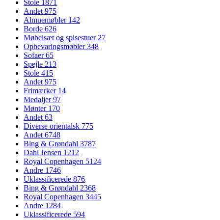
Stole
1871
Andet
975
Almuemøbler
142
Borde
626
Møbelsæt og spisestuer
27
Opbevaringsmøbler
348
Sofaer
65
Spejle
213
Stole
415
Andet
975
Frimærker
14
Medaljer
97
Mønter
170
Andet
63
Diverse orientalsk
775
Andet
6748
Bing & Grøndahl
3787
Dahl Jensen
1212
Royal Copenhagen
5124
Andre
1746
Uklassificerede
876
Bing & Grøndahl
2368
Royal Copenhagen
3445
Andre
1284
Uklassificerede
594