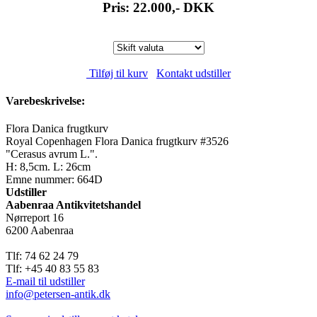
Pris: 22.000,-
DKK
Tilføj til kurv
Kontakt udstiller
Varebeskrivelse:
Flora Danica frugtkurv
Royal Copenhagen Flora Danica frugtkurv #3526
"Cerasus avrum L.".
H: 8,5cm. L: 26cm
Emne nummer: 664D
Udstiller
Aabenraa Antikvitetshandel
Nørreport 16
6200 Aabenraa
Tlf: 74 62 24 79
Tlf: +45 40 83 55 83
E-mail til udstiller
info@petersen-antik.dk