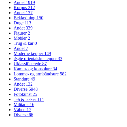
Andet
1919
Korpus
212
Andet
137
Beklædning
150
Duge
113
Andet
339
Figurer
2
Møbler
2
Trug & kar
0
Andet
7
Moderne tæpper
149
Ægte orientalske tæpper
33
Uklassificerede
87
Kamin- og konsolure
34
Lomme- og armbåndsure
582
Standure
49
Andet
132
Diverse
5948
Fotokunst
25
Tøj & tasker
114
Militaria
16
Våben
17
Diverse
66