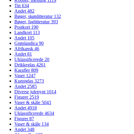
Kobber, messing
1119
Tin
634
Andet
482
Bøger, skønlitteratur
132
Bøger, faglitteratur
393
Postkort
190
Landkort
113
Andet
105
Grønlandica
90
Afrikansk
46
Andet
81
Uklassificerede
20
Drikkeglas
4261
Karafler
809
Vaser
1247
Kunstglas
3273
Andet
2585
Diverse julepynt
1014
Figurer
2519
Vaser & skåle
5043
Andet
4918
Uklassificerede
4634
Figurer
87
Vaser & skåle
134
Andet
348