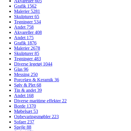
Akvareller
605
Grafik
1562
Malerier
5281
Skulpturer
65
Tegninger
534
Andet
758
Akvareller
408
Andet
175
Grafik
1876
Malerier
2678
Skulpturer
85
Tegninger
483
Diverse legetøj
1044
Glas
96
Messing
250
Porcelæn & Keramik
36
Sølv & Plet
68
Tin & andet
39
Andet
168
Diverse maritime effekter
22
Borde
1370
Møbelsæt
53
Opbevaringsmøbler
223
Sofaer
237
Spejle
88