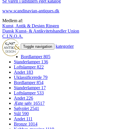
Se varen i udstillers eget katalog
www.scandinavian-antiques.dk
Medlem af:
Kunst, Antik & Design Ringen
Dansk Kunst- & Antikvitetshandler Union
C.I.N.O.A.
kategorier
Toggle navigation
Bordlamper
805
Standerlamper
136
Loftslamper
822
Andet
183
Uklassificerede
79
Bordlamper
854
Standerlamper
17
Loftslamper
533
Andet
226
Ægte sølv
16517
Sølvplet
2541
Stål
590
Andet
111
Bronze
1014