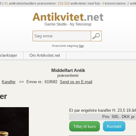
5 |
41
antikvitetshandlere præsenterer:
219.316
antikviteter med foto.
4
konservatorer,
2
anti
Gamle Skatte - Ny Teknologi
Avanceret søgning
her
.
Værktøjer
Om Antikvitet.net
Middelfart Antik
præsenterer
>
Karafler
>>
Emne nr.: 619582
Send os en E-mail
er
Et par engelske karafler H. 23,5 19.å
Pris:
500
,-
DKK
pr.
Tilføj til kurv
Kontakt