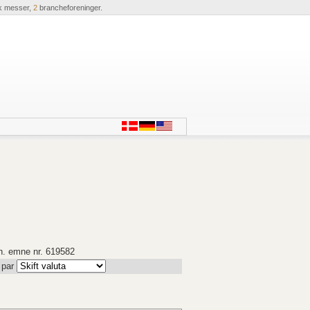
k messer,
2
brancheforeninger.
rh. emne nr. 619582
 par