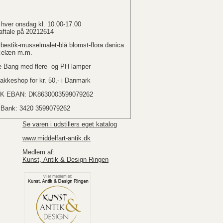
 hver onsdag kl. 10.00-17.00
 aftale på 20212614
estik-musselmalet-blå blomst-flora danica
celæn m.m.
e Bang med flere og PH lamper
akkeshop for kr. 50,- i Danmark
K EBAN: DK8630003599079262
e Bank: 3420 3599079262
Se varen i udstillers eget katalog
www.middelfart-antik.dk
Medlem af:
Kunst, Antik & Design Ringen