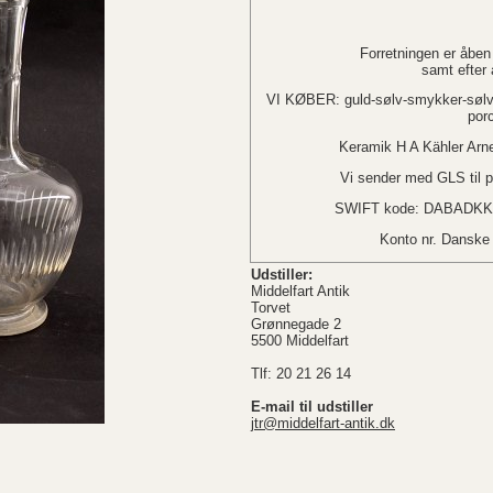
Forretningen er åben
samt efter
VI KØBER: guld-sølv-smykker-sølvb
por
Keramik H A Kähler Arn
Vi sender med GLS til p
SWIFT kode: DABADKK
Konto nr. Dansk
Udstiller:
Middelfart Antik
Torvet
Grønnegade 2
5500 Middelfart
Tlf: 20 21 26 14
E-mail til udstiller
jtr@middelfart-antik.dk