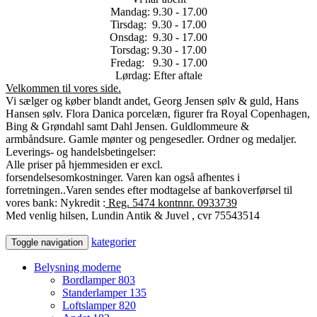
Mandag: 9.30 - 17.00
Tirsdag: 9.30 - 17.00
Onsdag: 9.30 - 17.00
Torsdag: 9.30 - 17.00
Fredag: 9.30 - 17.00
Lørdag: Efter aftale
Velkommen til vores side.
Vi sælger og køber blandt andet, Georg Jensen sølv & guld, Hans
Hansen sølv. Flora Danica porcelæn, figurer fra Royal Copenhagen,
Bing & Grøndahl samt Dahl Jensen. Guldlommeure &
armbåndsure. Gamle mønter og pengesedler. Ordner og medaljer.
Leverings- og handelsbetingelser:
Alle priser på hjemmesiden er excl.
forsendelsesomkostninger.
Varen kan også afhentes i
forretningen..
Varen sendes efter modtagelse af bankoverførsel til
vores bank: Nykredit :
Reg. 5474 kontnnr. 0933739
Med venlig hilsen, Lundin Antik & Juvel , cvr 75543514
kategorier
Toggle navigation
Belysning moderne
Bordlamper
803
Standerlamper
135
Loftslamper
820