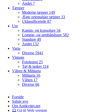
Andet
7
Tæpper
Moderne tæpper
149
Ægte orientalske tæpper
33
Uklassificerede
87
Ure
Kamin- og konsolure
34
Lomme- og armbåndsure
582
Standure
49
Andet
132
Varia
Diverse
5941
Vintage
Fotokunst
25
Tøj & tasker
114
Våben & Militaria
Militaria
16
Våben
17
Diverse
66
Forside
Sidste nye
Om Antikvitet.net
Gå til Web version