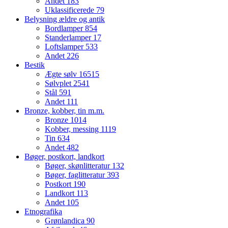
Andet
183
Uklassificerede
79
Belysning ældre og antik
Bordlamper
854
Standerlamper
17
Loftslamper
533
Andet
226
Bestik
Ægte sølv
16515
Sølvplet
2541
Stål
591
Andet
111
Bronze, kobber, tin m.m.
Bronze
1014
Kobber, messing
1119
Tin
634
Andet
482
Bøger, postkort, landkort
Bøger, skønlitteratur
132
Bøger, faglitteratur
393
Postkort
190
Landkort
113
Andet
105
Etnografika
Grønlandica
90