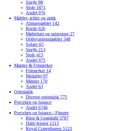
Spejle
88
Stole
1871
Andet
976
Møbler, ældre og antik
Almuemøbler
142
Borde
626
Møbelsæt og spisestuer
27
Opbevaringsmøbler
348
Sofaer
65
Spejle
213
Stole
415
Andet
975
Mønter & Frimærker
Frimærker
14
Medaljer
97
Mønter
170
Andet
63
Orientalsk
Diverse orientalsk
775
Porcelæn og fajance
Andet
6746
Porcelæn og fajance - Figurer
Bing & Grøndahl
3787
Dahl Jensen
1213
Royal Copenhagen
5123