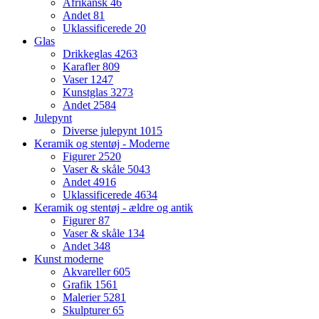
Afrikansk
46
Andet
81
Uklassificerede
20
Glas
Drikkeglas
4263
Karafler
809
Vaser
1247
Kunstglas
3273
Andet
2584
Julepynt
Diverse julepynt
1015
Keramik og stentøj - Moderne
Figurer
2520
Vaser & skåle
5043
Andet
4916
Uklassificerede
4634
Keramik og stentøj - ældre og antik
Figurer
87
Vaser & skåle
134
Andet
348
Kunst moderne
Akvareller
605
Grafik
1561
Malerier
5281
Skulpturer
65