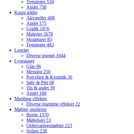
Tegninger
534
Andet
758
Kunst ældre
Akvareller
408
Andet
175
Grafik
1876
Malerier
2678
Skulpturer
85
Tegninger
483
Legetøj
Diverse legetøj
1044
Lysestager
Glas
96
Messing
250
Porcelæn & Keramik
36
Sølv & Plet
68
Tin & andet
39
Andet
168
Maritime effekter
Diverse maritime effekter
22
Møbler, moderne
Borde
1370
Møbelsæt
53
Opbevaringsmøbler
223
Sofaer
238