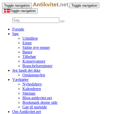
Toggle navigation
Toggle navigation
Toggle navigation
Forside
Søg
Udstillere
Emne
Sidste nye emner
Bøger
Tilbehør
Konservatorer
Brancheforeninger
Jeg fandt det ikke
Opslagstavlen
Værktøjer
Nyhedsbrev
Kalenderen
Sitemap
Blog.antikvitet.net
Bookmark denne side
Gør til startside
Om Antikvitet.net