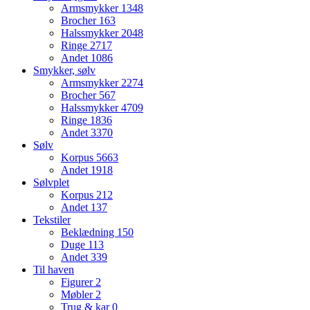
Armsmykker
1348
Brocher
163
Halssmykker
2048
Ringe
2717
Andet
1086
Smykker, sølv
Armsmykker
2274
Brocher
567
Halssmykker
4709
Ringe
1836
Andet
3370
Sølv
Korpus
5663
Andet
1918
Sølvplet
Korpus
212
Andet
137
Tekstiler
Beklædning
150
Duge
113
Andet
339
Til haven
Figurer
2
Møbler
2
Trug & kar
0