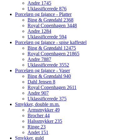
Andre
1745
Uklassificerede
876
Porcelæn og fajance - Platter
Bing & Grøndahl
2368
Royal Copenhagen
3448
Andre
1284
Uklassificerede
594
Porcelæn og fajance - spise kaffestel
Bing & Grøndahl
12475
Royal Copenhagen
21865
Andre
7887
Uklassificerede
3552
Porcelæn og fajance - Vaser
Bing & Grøndahl
940
Dahl Jensen
8
Royal Copenhagen
2611
Andre
907
Uklassificerede
375
Smykker, double m.m.
Armsmykker
49
Brocher
44
Halssmykker
235
Ringe
23
Andet
151
Smykker, guld